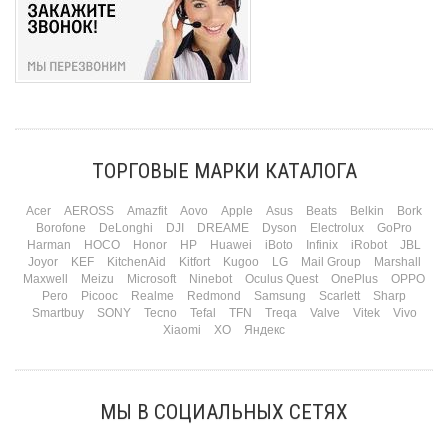
ТОРГОВЫЕ МАРКИ КАТАЛОГА
Acer
AEROSS
Amazfit
Aovo
Apple
Asus
Beats
Belkin
Bork
Borofone
DeLonghi
DJI
DREAME
Dyson
Electrolux
GoPro
Harman
HOCO
Honor
HP
Huawei
iBoto
Infinix
iRobot
JBL
Joyor
KEF
KitchenAid
Kitfort
Kugoo
LG
Mail Group
Marshall
Maxwell
Meizu
Microsoft
Ninebot
Oculus Quest
OnePlus
OPPO
Pero
Picooc
Realme
Redmond
Samsung
Scarlett
Sharp
Smartbuy
SONY
Tecno
Tefal
TFN
Treqa
Valve
Vitek
Vivo
Xiaomi
XO
Яндекс
МЫ В СОЦИАЛЬНЫХ СЕТЯХ