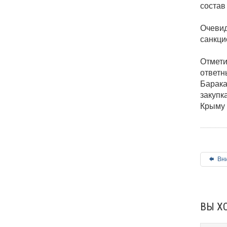
состав
Очевид
санкци
Отмети
ответн
Барака
закупк
Крыму 
Вни
ВЫ Х