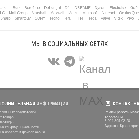
elkin
Bork
Borofone
DeLonghi
DJI
DREAME
Dyson
Electrolux
GoPr
LG
Mail Group
Marshall
Maxwell
Meizu
Microsoft
Ninebot
Oculus Que
Sharp
Smartbuy
SONY
Tecno
Tefal
TFN
Treqa
Valve
Vitek
Vivo
МЫ В СОЦИАЛЬНЫХ СЕТЯХ
ОЛНИТЕЛЬНАЯ
ИНФОРМАЦИЯ
КОНТАКТН
стоянных покупателей
Режим работы мага
т товара
Телефоны:
8-904-895-02-20
партнеры
Адрес:
г. Красноярск,
ка конфиденциальности
ка обработки файлов cookie