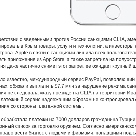
ветствии с введенными против России санкциями США, ам
тировать в Крым товары, услуги и технологии, а инвесторы 
трова. Apple в связи с санкциями лишила всех пользовател
ать приложения из App Store, а также запретила на полуос
ия даже частично снимет этот запрет, ее ожидает крупный
ало известно, международный сервис PayPal, позволяющий о
нах, обязали выплатить $7,7 млн за нарушение режима сан
ия не следовала указу президента США на территории Ира
латежный сервис надлежащим образом не контролировал св
ния со стороны платежной системы.
 обработала платежи на 7000 долларов гражданина Турции 
онный список за торговлю оружием. Согласно американском
право вести бизнес с людьми и фирмами, попавшими под са