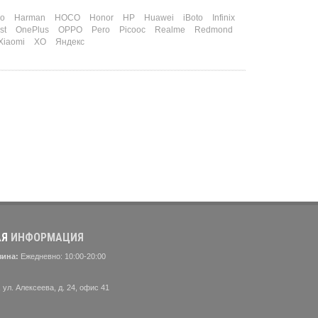
o
Harman
HOCO
Honor
HP
Huawei
iBoto
Infinix
st
OnePlus
OPPO
Pero
Picooc
Realme
Redmond
Xiaomi
XO
Яндекс
АЯ
ИНФОРМАЦИЯ
зина:
Ежедневно: 10:00-20:00
 ул. Алексеева, д. 24, офис 41