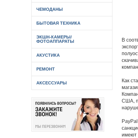
ЧЕМОДАНЫ
БЫТОВАЯ ТЕХНИКА
ЭКШН-КАМЕРЫ/
В соот
ФОТОАППАРАТЫ
экспор
полуос
АКУСТИКА
скачив
компан
РЕМОНТ
Как ст
АКСЕССУАРЫ
магази
Компан
США, п
наруше
PayPal
санкци
имеют 