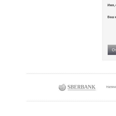
Имя,
Ваш 
От