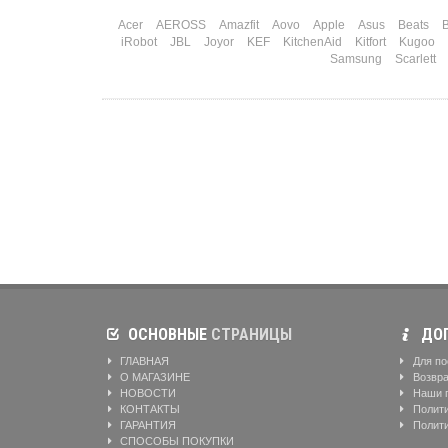
Acer
AEROSS
Amazfit
Aovo
Apple
Asus
Beats
B
iRobot
JBL
Joyor
KEF
KitchenAid
Kitfort
Kugoo
Samsung
Scarlett
ОСНОВНЫЕ
СТРАНИЦЫ
ДОП
ГЛАВНАЯ
Для по
О МАГАЗИНЕ
Возвра
НОВОСТИ
Наши 
КОНТАКТЫ
Полити
ГАРАНТИЯ
Полити
СПОСОБЫ ПОКУПКИ