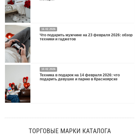
16.02.2026
Что подарить на 8 марта 2026: техника для женщин
Подробнее
Что подарить мужчине на 23 февраля 2026: обзор
техники и гаджетов
Двадцать третье февраля — праздник, на который мужчины делают вид, что им
10.02.2026
все равно. А потом три дня рассказывают коллегам, какую колонку / приставку /
Техника в подарок на 14 февраля 2026: что
камеру им подарили. Не верьте словам — верьте глазам, которые загораются
подарить девушке и парню в Красноярске
при виде новой коробки.
Подробнее
Три праздника за полтора месяца. Сначала вторая половинка ждет чуда на 14
февраля. Потом коллеги скидываются «на что-нибудь мужское» к 23-му. А 8
марта — контрольный выстрел по кошельку. Начнем с первого — потому что он
самый коварный: дарить нужно обоим, а промахнуться нельзя ни с одним
ТОРГОВЫЕ МАРКИ КАТАЛОГА
Подробнее