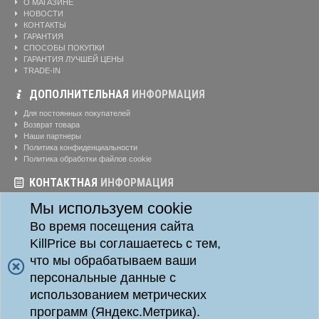
О МАГАЗИНЕ
НОВОСТИ
КОНТАКТЫ
ГАРАНТИЯ
СПОСОБЫ ПОКУПКИ
ГАРАНТИЯ ЛУЧШЕЙ ЦЕНЫ
TRADE-IN
ДОПОЛНИТЕЛЬНАЯ
ИНФОРМАЦИЯ
Для постоянных покупателей
Возврат товара
Наши партнеры
Политика конфиденциальности
Политика обработки файлов cookie
КОНТАКТНАЯ
ИНФОРМАЦИЯ
Режим работы магазина:
Ежедневно: 10:00-20:00
Мы используем cookie
Телефоны:
8-904-895-02-20
Во время посещения сайта
Адрес:
г. Красноярск, ул. Алексеева, д. 24, офис 41
KillPrice вы соглашаетесь с тем,
что мы обрабатываем ваши
персональные данные с
Killprice24 © 2014 - 2026
Killprice24 Магазин цифровой техники.
использованием метрических
Данный информационный ресурс не является публичной офертой. Наличие и стоимость
программ (Яндекс.Метрика).
товаров уточняйте по телефону. Производители оставляют за собой право изменять