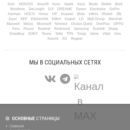
Acer
AEROSS
Amazfit
Aovo
Apple
Asus
Beats
Belkin
Bork
Borofone
DeLonghi
DJI
DREAME
Dyson
Electrolux
GoPro
Harman
HOCO
Honor
HP
Huawei
iBoto
Infinix
iRobot
JBL
Joyor
KEF
KitchenAid
Kitfort
Kugoo
LG
Mail Group
Marshall
Maxwell
Meizu
Microsoft
Ninebot
Oculus Quest
OnePlus
OPPO
Pero
Picooc
Realme
Redmond
Samsung
Scarlett
Sharp
Smartbuy
SONY
Tecno
Tefal
TFN
Treqa
Valve
Vitek
Vivo
Xiaomi
XO
Яндекс
МЫ В СОЦИАЛЬНЫХ СЕТЯХ
ОСНОВНЫЕ
СТРАНИЦЫ
ГЛАВНАЯ