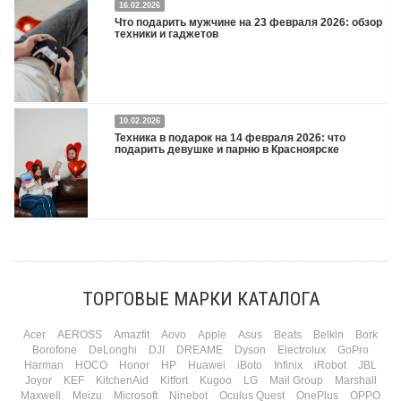
16.02.2026
Что подарить на 8 марта 2026: техника для женщин
Подробнее
Что подарить мужчине на 23 февраля 2026: обзор
техники и гаджетов
Двадцать третье февраля — праздник, на который мужчины делают вид, что им
10.02.2026
все равно. А потом три дня рассказывают коллегам, какую колонку / приставку /
Техника в подарок на 14 февраля 2026: что
камеру им подарили. Не верьте словам — верьте глазам, которые загораются
подарить девушке и парню в Красноярске
при виде новой коробки.
Подробнее
Три праздника за полтора месяца. Сначала вторая половинка ждет чуда на 14
февраля. Потом коллеги скидываются «на что-нибудь мужское» к 23-му. А 8
марта — контрольный выстрел по кошельку. Начнем с первого — потому что он
самый коварный: дарить нужно обоим, а промахнуться нельзя ни с одним
ТОРГОВЫЕ МАРКИ КАТАЛОГА
Подробнее
Acer
AEROSS
Amazfit
Aovo
Apple
Asus
Beats
Belkin
Bork
Borofone
DeLonghi
DJI
DREAME
Dyson
Electrolux
GoPro
Harman
HOCO
Honor
HP
Huawei
iBoto
Infinix
iRobot
JBL
Joyor
KEF
KitchenAid
Kitfort
Kugoo
LG
Mail Group
Marshall
Maxwell
Meizu
Microsoft
Ninebot
Oculus Quest
OnePlus
OPPO