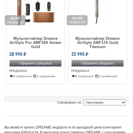
44 990
39 990
СКИДКА 36%
СКИДКА 40%
Мультистайлер Dreame
Мультистайлер Dreame
AirStyle Pro AMF18A Amber
AirStyle AMF17A Gold
Gold
Titanium
28 990
₽
23 990
₽
Оформить предзаказ
Оформить предзаказ
ПРЕДЗАКАЗ
ПРЕДЗАКАЗ
В избранное
К сравнению
В избранное
К сравнению
Сортировать по:
Вы можете купить DREAME недорого и по выгодной цене в интернет
магазине Killprice24. В магазине представлены DREAME с описаниями,