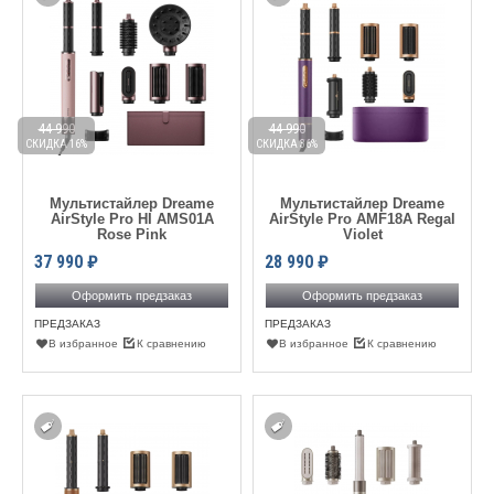
44 990
44 990
СКИДКА 16%
СКИДКА 36%
Мультистайлер Dreame
Мультистайлер Dreame
AirStyle Pro HI AMS01A
AirStyle Pro AMF18A Regal
Rose Pink
Violet
37 990
₽
28 990
₽
Оформить предзаказ
Оформить предзаказ
ПРЕДЗАКАЗ
ПРЕДЗАКАЗ
В избранное
К сравнению
В избранное
К сравнению