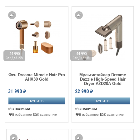
44 990
44 990
СКИДКА 29%
СКИДКА 49%
Фен Dreame Miracle Hair Pro
Мультистайлер Dreame
AHX30 Gold
Dazzle High-Speed Hair
Dryer AZD20A Gold
31 990
₽
22 990
₽
✅ В НАЛИЧИИ
✅ В НАЛИЧИИ
В избранное
К сравнению
В избранное
К сравнению