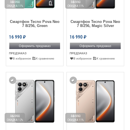
18 990
18 990
СКИДКА 11%
СКИДКА 11%
Смартфон Tecno Pova Neo
Смартфон Tecno Pova Neo
7 8/256, Green
7 8/256, Magic Silver
16 990
₽
16 990
₽
Оформить предзаказ
Оформить предзаказ
ПРЕДЗАКАЗ
ПРЕДЗАКАЗ
В избранное
К сравнению
В избранное
К сравнению
16 990
18 990
СКИДКА 12%
СКИДКА 11%