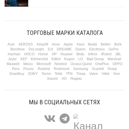
Три праздника за полтора месяца. Сначала вторая половинка ждет чуда на 14
февраля. Потом коллеги скидываются «на что-нибудь мужское» к 23-му. А 8
марта — контрольный выстрел по кошельку. Начнем с первого — потому что он
самый коварный: дарить нужно обоим, а промахнуться нельзя ни с одним
ТОРГОВЫЕ МАРКИ КАТАЛОГА
Подробнее
Acer
AEROSS
Amazfit
Aovo
Apple
Asus
Beats
Belkin
Bork
Borofone
DeLonghi
DJI
DREAME
Dyson
Electrolux
GoPro
Harman
HOCO
Honor
HP
Huawei
iBoto
Infinix
iRobot
JBL
Joyor
KEF
KitchenAid
Kitfort
Kugoo
LG
Mail Group
Marshall
Maxwell
Meizu
Microsoft
Ninebot
Oculus Quest
OnePlus
OPPO
Pero
Picooc
Realme
Redmond
Samsung
Scarlett
Sharp
Smartbuy
SONY
Tecno
Tefal
TFN
Treqa
Valve
Vitek
Vivo
Xiaomi
XO
Яндекс
МЫ В СОЦИАЛЬНЫХ СЕТЯХ