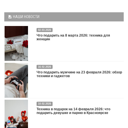
НАШИ НОВОСТИ
02.03.2026
Что подарить на 8 марта 2026: техника для
женщин
16.02.2026
Что подарить на 8 марта 2026: техника для женщин
Подробнее
Что подарить мужчине на 23 февраля 2026: обзор
техники и гаджетов
Двадцать третье февраля — праздник, на который мужчины делают вид, что им
10.02.2026
все равно. А потом три дня рассказывают коллегам, какую колонку / приставку /
Техника в подарок на 14 февраля 2026: что
камеру им подарили. Не верьте словам — верьте глазам, которые загораются
подарить девушке и парню в Красноярске
при виде новой коробки.
Подробнее