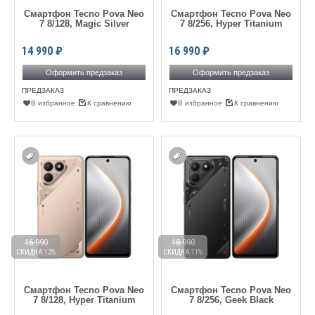
Смартфон Tecno Pova Neo
Смартфон Tecno Pova Neo
7 8/128, Magic Silver
7 8/256, Hyper Titanium
14 990
₽
16 990
₽
Оформить предзаказ
Оформить предзаказ
ПРЕДЗАКАЗ
ПРЕДЗАКАЗ
В избранное
К сравнению
В избранное
К сравнению
16 990
18 990
СКИДКА 12%
СКИДКА 11%
Смартфон Tecno Pova Neo
Смартфон Tecno Pova Neo
7 8/128, Hyper Titanium
7 8/256, Geek Black