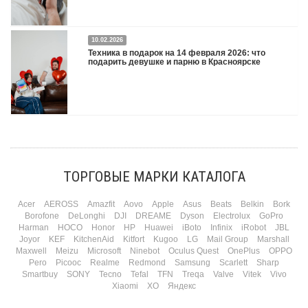
Двадцать третье февраля — праздник, на который мужчины делают вид, что им
10.02.2026
все равно. А потом три дня рассказывают коллегам, какую колонку / приставку /
Техника в подарок на 14 февраля 2026: что
камеру им подарили. Не верьте словам — верьте глазам, которые загораются
подарить девушке и парню в Красноярске
при виде новой коробки.
Подробнее
Три праздника за полтора месяца. Сначала вторая половинка ждет чуда на 14
февраля. Потом коллеги скидываются «на что-нибудь мужское» к 23-му. А 8
марта — контрольный выстрел по кошельку. Начнем с первого — потому что он
самый коварный: дарить нужно обоим, а промахнуться нельзя ни с одним
ТОРГОВЫЕ МАРКИ КАТАЛОГА
Подробнее
Acer
AEROSS
Amazfit
Aovo
Apple
Asus
Beats
Belkin
Bork
Borofone
DeLonghi
DJI
DREAME
Dyson
Electrolux
GoPro
Harman
HOCO
Honor
HP
Huawei
iBoto
Infinix
iRobot
JBL
Joyor
KEF
KitchenAid
Kitfort
Kugoo
LG
Mail Group
Marshall
Maxwell
Meizu
Microsoft
Ninebot
Oculus Quest
OnePlus
OPPO
Pero
Picooc
Realme
Redmond
Samsung
Scarlett
Sharp
Smartbuy
SONY
Tecno
Tefal
TFN
Treqa
Valve
Vitek
Vivo
Xiaomi
XO
Яндекс