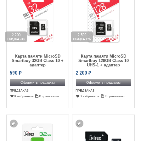
2 200
2 500
СКИДКА 73%
СКИДКА 12%
Карта памяти MicroSD
Карта памяти MicroSD
Smartbuy 32GB Class 10 +
Smartbuy 128GB Class 10
адаптер
UHS-1 + адаптер
590
₽
2 200
₽
Оформить предзаказ
Оформить предзаказ
ПРЕДЗАКАЗ
ПРЕДЗАКАЗ
В избранное
К сравнению
В избранное
К сравнению