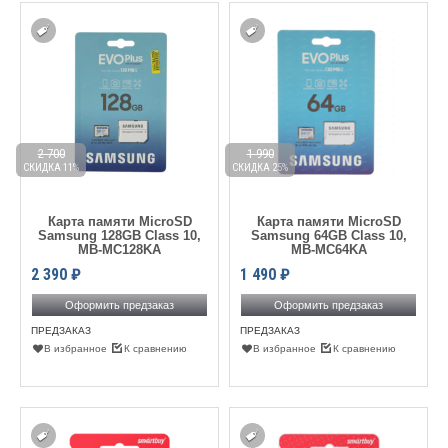
2 700
1 990
СКИДКА 11%
СКИДКА 25%
Карта памяти MicroSD
Карта памяти MicroSD
Samsung 128GB Class 10,
Samsung 64GB Class 10,
MB-MC128KA
MB-MC64KA
2 390
₽
1 490
₽
Оформить предзаказ
Оформить предзаказ
ПРЕДЗАКАЗ
ПРЕДЗАКАЗ
В избранное
К сравнению
В избранное
К сравнению