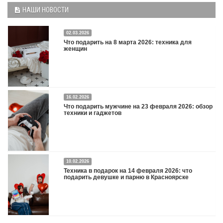
НАШИ НОВОСТИ
02.03.2026
Что подарить на 8 марта 2026: техника для
женщин
16.02.2026
Что подарить на 8 марта 2026: техника для женщин
Подробнее
Что подарить мужчине на 23 февраля 2026: обзор
техники и гаджетов
Двадцать третье февраля — праздник, на который мужчины делают вид, что им
10.02.2026
все равно. А потом три дня рассказывают коллегам, какую колонку / приставку /
Техника в подарок на 14 февраля 2026: что
камеру им подарили. Не верьте словам — верьте глазам, которые загораются
подарить девушке и парню в Красноярске
при виде новой коробки.
Подробнее