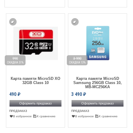
990
3 990
СКИДКА 51%
СКИДКА 13%
Карта памяти MicroSD XO
Карта памяти MicroSD
32GB Class 10
Samsung 256GB Class 10,
MB-MC256KA
490
₽
3 490
₽
Оформить предзаказ
Оформить предзаказ
ПРЕДЗАКАЗ
ПРЕДЗАКАЗ
В избранное
К сравнению
В избранное
К сравнению