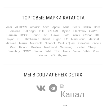
Три праздника за полтора месяца. Сначала вторая половинка ждет чуда на 14
февраля. Потом коллеги скидываются «на что-нибудь мужское» к 23-му. А 8
марта — контрольный выстрел по кошельку. Начнем с первого — потому что он
самый коварный: дарить нужно обоим, а промахнуться нельзя ни с одним
ТОРГОВЫЕ МАРКИ КАТАЛОГА
Подробнее
Acer
AEROSS
Amazfit
Aovo
Apple
Asus
Beats
Belkin
Bork
Borofone
DeLonghi
DJI
DREAME
Dyson
Electrolux
GoPro
Harman
HOCO
Honor
HP
Huawei
iBoto
Infinix
iRobot
JBL
Joyor
KEF
KitchenAid
Kitfort
Kugoo
LG
Mail Group
Marshall
Maxwell
Meizu
Microsoft
Ninebot
Oculus Quest
OnePlus
OPPO
Pero
Picooc
Realme
Redmond
Samsung
Scarlett
Sharp
Smartbuy
SONY
Tecno
Tefal
TFN
Treqa
Valve
Vitek
Vivo
Xiaomi
XO
Яндекс
МЫ В СОЦИАЛЬНЫХ СЕТЯХ