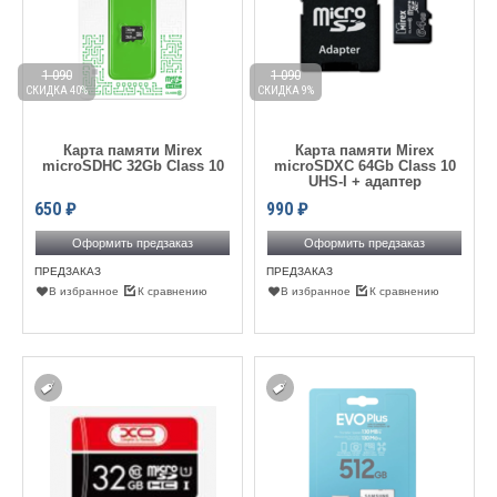
1 090
1 090
СКИДКА 40%
СКИДКА 9%
Карта памяти Mirex
Карта памяти Mirex
microSDHC 32Gb Class 10
microSDXC 64Gb Class 10
UHS-I + адаптер
650
₽
990
₽
Оформить предзаказ
Оформить предзаказ
ПРЕДЗАКАЗ
ПРЕДЗАКАЗ
В избранное
К сравнению
В избранное
К сравнению