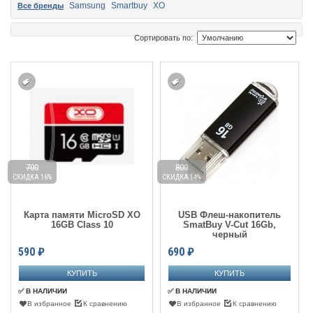
Samsung
Smartbuy
XO
Все бренды
Сортировать по:
700
800
СКИДКА 16%
СКИДКА 14%
Карта памяти MicroSD XO
USB Флеш-накопитель
16GB Class 10
SmatBuy V-Cut 16Gb,
черный
590
₽
690
₽
✅ В НАЛИЧИИ
✅ В НАЛИЧИИ
В избранное
К сравнению
В избранное
К сравнению