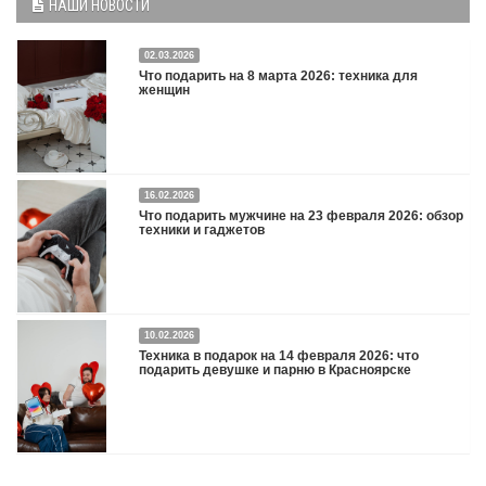
НАШИ НОВОСТИ
02.03.2026
Что подарить на 8 марта 2026: техника для
женщин
16.02.2026
Что подарить на 8 марта 2026: техника для женщин
Подробнее
Что подарить мужчине на 23 февраля 2026: обзор
техники и гаджетов
Двадцать третье февраля — праздник, на который мужчины делают вид, что им
10.02.2026
все равно. А потом три дня рассказывают коллегам, какую колонку / приставку /
Техника в подарок на 14 февраля 2026: что
камеру им подарили. Не верьте словам — верьте глазам, которые загораются
подарить девушке и парню в Красноярске
при виде новой коробки.
Подробнее
Три праздника за полтора месяца. Сначала вторая половинка ждет чуда на 14