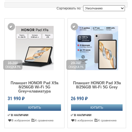
Сортировать по:
35 200
29 700
СКИДКА 9%
СКИДКА 9%
Планшет HONOR Pad X9a
Планшет HONOR Pad X9a
8/256GB Wi-Fi 5G
8/256GB Wi-Fi 5G Grey
Grey+клавиатура
31 990
₽
26 990
₽
✅ В НАЛИЧИИ
✅ В НАЛИЧИИ
В избранное
К сравнению
В избранное
К сравнению