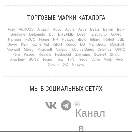
февраля. Потом коллеги скидываются «на что-нибудь мужское» к 23-му. А 8
марта — контрольный выстрел по кошельку. Начнем с первого — потому что он
самый коварный: дарить нужно обоим, а промахнуться нельзя ни с одним
ТОРГОВЫЕ МАРКИ КАТАЛОГА
Подробнее
Acer
AEROSS
Amazfit
Aovo
Apple
Asus
Beats
Belkin
Bork
Borofone
DeLonghi
DJI
DREAME
Dyson
Electrolux
GoPro
Harman
HOCO
Honor
HP
Huawei
iBoto
Infinix
iRobot
JBL
Joyor
KEF
KitchenAid
Kitfort
Kugoo
LG
Mail Group
Marshall
Maxwell
Meizu
Microsoft
Ninebot
Oculus Quest
OnePlus
OPPO
Pero
Picooc
Realme
Redmond
Samsung
Scarlett
Sharp
Smartbuy
SONY
Tecno
Tefal
TFN
Treqa
Valve
Vitek
Vivo
Xiaomi
XO
Яндекс
МЫ В СОЦИАЛЬНЫХ СЕТЯХ