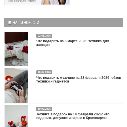
НАШИ НОВОСТИ
02.03.2026
Что подарить на 8 марта 2026: техника для
женщин
16.02.2026
Что подарить на 8 марта 2026: техника для женщин
Подробнее
Что подарить мужчине на 23 февраля 2026: обзор
техники и гаджетов
Двадцать третье февраля — праздник, на который мужчины делают вид, что им
10.02.2026
все равно. А потом три дня рассказывают коллегам, какую колонку / приставку /
Техника в подарок на 14 февраля 2026: что
камеру им подарили. Не верьте словам — верьте глазам, которые загораются
подарить девушке и парню в Красноярске
при виде новой коробки.
Подробнее