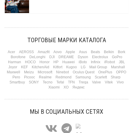
Три праздника за полтора месяца. Сначала вторая половинка ждет чуда на 14
февраля. Потом коллеги скидываются «на что-нибудь мужское» к 23-му. А 8
марта — контрольный выстрел по кошельку. Начнем с первого — потому что он
самый коварный: дарить нужно обоим, а промахнуться нельзя ни с одним
ТОРГОВЫЕ МАРКИ КАТАЛОГА
Подробнее
Acer
AEROSS
Amazfit
Aovo
Apple
Asus
Beats
Belkin
Bork
Borofone
DeLonghi
DJI
DREAME
Dyson
Electrolux
GoPro
Harman
HOCO
Honor
HP
Huawei
iBoto
Infinix
iRobot
JBL
Joyor
KEF
KitchenAid
Kitfort
Kugoo
LG
Mail Group
Marshall
Maxwell
Meizu
Microsoft
Ninebot
Oculus Quest
OnePlus
OPPO
Pero
Picooc
Realme
Redmond
Samsung
Scarlett
Sharp
Smartbuy
SONY
Tecno
Tefal
TFN
Treqa
Valve
Vitek
Vivo
Xiaomi
XO
Яндекс
МЫ В СОЦИАЛЬНЫХ СЕТЯХ