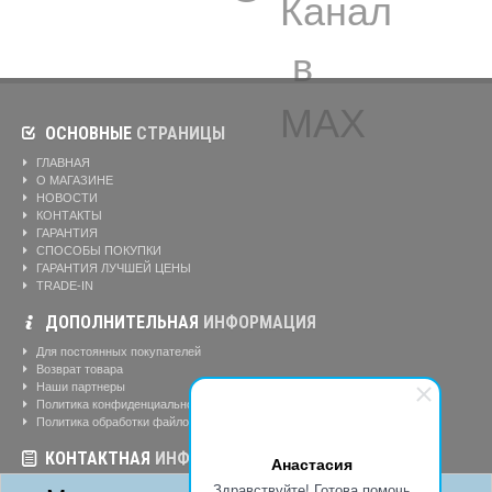
ОСНОВНЫЕ
СТРАНИЦЫ
ГЛАВНАЯ
О МАГАЗИНЕ
НОВОСТИ
КОНТАКТЫ
ГАРАНТИЯ
СПОСОБЫ ПОКУПКИ
ГАРАНТИЯ ЛУЧШЕЙ ЦЕНЫ
TRADE-IN
ДОПОЛНИТЕЛЬНАЯ
ИНФОРМАЦИЯ
Для постоянных покупателей
Возврат товара
Наши партнеры
Политика конфиденциальности
Политика обработки файлов cookie
КОНТАКТНАЯ
ИНФОРМАЦИЯ
Анастасия
Здравствуйте! Готова помочь
Режим работы магазина:
Ежедневно: 10:00-20:00