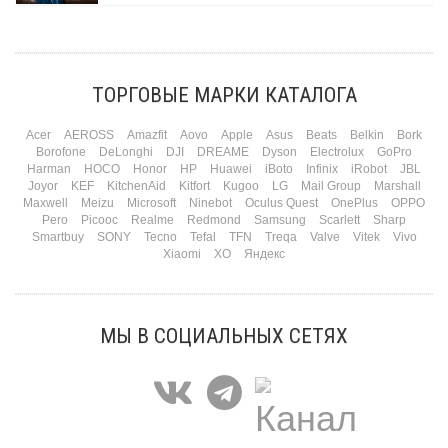
Три праздника за полтора месяца. Сначала вторая половинка ждет чуда на 14
февраля. Потом коллеги скидываются «на что-нибудь мужское» к 23-му. А 8
марта — контрольный выстрел по кошельку. Начнем с первого — потому что он
самый коварный: дарить нужно обоим, а промахнуться нельзя ни с одним
ТОРГОВЫЕ МАРКИ КАТАЛОГА
Подробнее
Acer
AEROSS
Amazfit
Aovo
Apple
Asus
Beats
Belkin
Bork
Borofone
DeLonghi
DJI
DREAME
Dyson
Electrolux
GoPro
Harman
HOCO
Honor
HP
Huawei
iBoto
Infinix
iRobot
JBL
Joyor
KEF
KitchenAid
Kitfort
Kugoo
LG
Mail Group
Marshall
Maxwell
Meizu
Microsoft
Ninebot
Oculus Quest
OnePlus
OPPO
Pero
Picooc
Realme
Redmond
Samsung
Scarlett
Sharp
Smartbuy
SONY
Tecno
Tefal
TFN
Treqa
Valve
Vitek
Vivo
Xiaomi
XO
Яндекс
МЫ В СОЦИАЛЬНЫХ СЕТЯХ