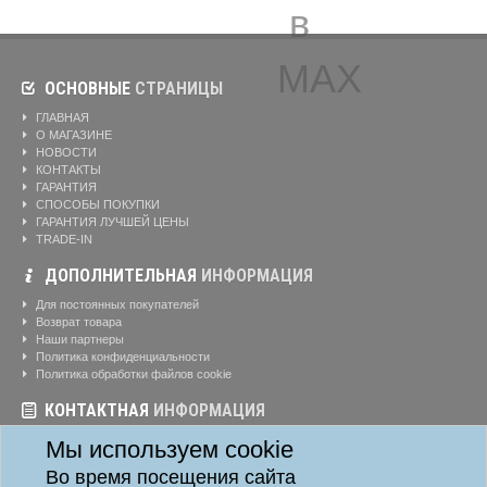
ОСНОВНЫЕ
СТРАНИЦЫ
ГЛАВНАЯ
О МАГАЗИНЕ
НОВОСТИ
КОНТАКТЫ
ГАРАНТИЯ
СПОСОБЫ ПОКУПКИ
ГАРАНТИЯ ЛУЧШЕЙ ЦЕНЫ
TRADE-IN
ДОПОЛНИТЕЛЬНАЯ
ИНФОРМАЦИЯ
Для постоянных покупателей
Возврат товара
Наши партнеры
Политика конфиденциальности
Политика обработки файлов cookie
КОНТАКТНАЯ
ИНФОРМАЦИЯ
Режим работы магазина:
Ежедневно: 10:00-20:00
Мы используем cookie
Телефоны:
8-904-895-02-20
Во время посещения сайта