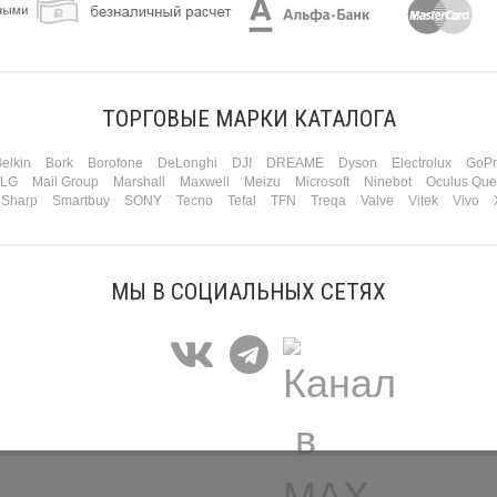
ТОРГОВЫЕ МАРКИ КАТАЛОГА
elkin
Bork
Borofone
DeLonghi
DJI
DREAME
Dyson
Electrolux
GoPr
LG
Mail Group
Marshall
Maxwell
Meizu
Microsoft
Ninebot
Oculus Que
Sharp
Smartbuy
SONY
Tecno
Tefal
TFN
Treqa
Valve
Vitek
Vivo
МЫ В СОЦИАЛЬНЫХ СЕТЯХ