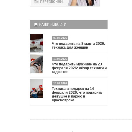
НАШИ НОВОСТИ
02.03.2026
Что подарить на 8 марта 2026:
техника для женщин
Что подарить на 8 марта 2026: техника для
16.02.2026
Что подарить мужчине на 23
женщин
Подробнее
февраля 2026: обзор техники и
гаджетов
Двадцать третье февраля — праздник, на который
10.02.2026
мужчины делают вид, что им все равно. А потом
Техника в подарок на 14
три дня рассказывают коллегам, какую колонку /
февраля 2026: что подарить
девушке и парню в
приставку / камеру им подарили. Не верьте
Красноярске
словам — верьте глазам, которые загораются при
виде новой коробки.
Подробнее
Три праздника за полтора месяца. Сначала вторая
половинка ждет чуда на 14 февраля. Потом
коллеги скидываются «на что-нибудь мужское» к
23-му. А 8 марта — контрольный выстрел по
кошельку. Начнем с первого — потому что он