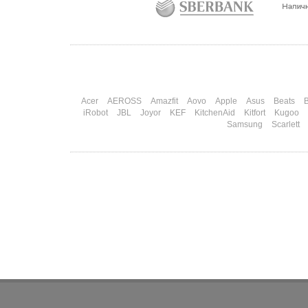
самый коварный: дарить нужно обоим, а
промахнуться нельзя ни с одним
Подробнее
Acer
AEROSS
Amazfit
Aovo
Apple
Asus
Beats
B
iRobot
JBL
Joyor
KEF
KitchenAid
Kitfort
Kugoo
Samsung
Scarlett