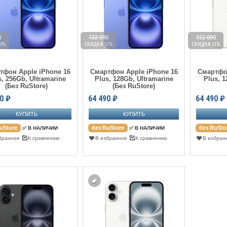
0
132 090
132 090
8%
СКИДКА 51%
СКИДКА 51%
тфон Apple iPhone 16
Смартфон Apple iPhone 16
Смартфон
s, 256Gb, Ultramarine
Plus, 128Gb, Ultramarine
Plus, 1
(Без RuStore)
(Без RuStore)
0
₽
64 490
₽
64 490
₽
uStore
без RuStore
без RuSto
✅ В НАЛИЧИИ
✅ В НАЛИЧИИ
бранное
К сравнению
В избранное
К сравнению
В избран