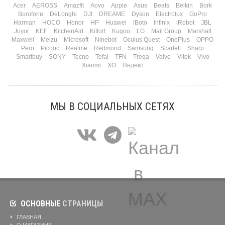
Acer
AEROSS
Amazfit
Aovo
Apple
Asus
Beats
Belkin
Bork
Borofone
DeLonghi
DJI
DREAME
Dyson
Electrolux
GoPro
Harman
HOCO
Honor
HP
Huawei
iBoto
Infinix
iRobot
JBL
Joyor
KEF
KitchenAid
Kitfort
Kugoo
LG
Mail Group
Marshall
Maxwell
Meizu
Microsoft
Ninebot
Oculus Quest
OnePlus
OPPO
Pero
Picooc
Realme
Redmond
Samsung
Scarlett
Sharp
Smartbuy
SONY
Tecno
Tefal
TFN
Treqa
Valve
Vitek
Vivo
Xiaomi
XO
Яндекс
МЫ В СОЦИАЛЬНЫХ СЕТЯХ
ОСНОВНЫЕ
СТРАНИЦЫ
ГЛАВНАЯ