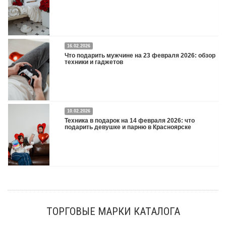
16.02.2026
Что подарить на 8 марта 2026: техника для женщин
Подробнее
Что подарить мужчине на 23 февраля 2026: обзор
техники и гаджетов
Двадцать третье февраля — праздник, на который мужчины делают вид, что им
10.02.2026
все равно. А потом три дня рассказывают коллегам, какую колонку / приставку /
Техника в подарок на 14 февраля 2026: что
камеру им подарили. Не верьте словам — верьте глазам, которые загораются
подарить девушке и парню в Красноярске
при виде новой коробки.
Подробнее
Три праздника за полтора месяца. Сначала вторая половинка ждет чуда на 14
февраля. Потом коллеги скидываются «на что-нибудь мужское» к 23-му. А 8
марта — контрольный выстрел по кошельку. Начнем с первого — потому что он
самый коварный: дарить нужно обоим, а промахнуться нельзя ни с одним
ТОРГОВЫЕ МАРКИ КАТАЛОГА
Подробнее