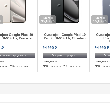
144 990
144 990
%
СКИДКА 34%
СКИДКА 34%
тфон Google Pixel 10
Смартфон Google Pixel 10
Смартфо
L 16/256 ГБ, Porcelian
Pro XL 16/256 ГБ, Obsidian
Pro 
0
₽
94 990
₽
94 990
₽
Оформить предзаказ
Оформить предзаказ
Офор
КАЗ
ПРЕДЗАКАЗ
ПРЕДЗАКАЗ
ранное
К сравнению
В избранное
К сравнению
В избран