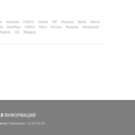
o
Harman
HOCO
Honor
HP
Huawei
iBoto
Infinix
st
OnePlus
OPPO
Pero
Picooc
Realme
Redmond
Xiaomi
XO
Яндекс
АЯ
ИНФОРМАЦИЯ
зина:
Ежедневно: 10:00-20:00