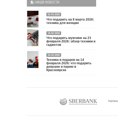
НАШИ НОВОСТИ
02.03.2026
Что подарить на 8 марта 2026:
техника для женщин
Что подарить на 8 марта 2026: техника для
16.02.2026
Что подарить мужчине на 23
женщин
Подробнее
февраля 2026: обзор техники и
гаджетов
Двадцать третье февраля — праздник, на который
10.02.2026
мужчины делают вид, что им все равно. А потом
Техника в подарок на 14
три дня рассказывают коллегам, какую колонку /
февраля 2026: что подарить
девушке и парню в
приставку / камеру им подарили. Не верьте
Красноярске
словам — верьте глазам, которые загораются при
виде новой коробки.
Подробнее
Три праздника за полтора месяца. Сначала вторая
половинка ждет чуда на 14 февраля. Потом
коллеги скидываются «на что-нибудь мужское» к
23-му. А 8 марта — контрольный выстрел по
кошельку. Начнем с первого — потому что он
самый коварный: дарить нужно обоим, а
промахнуться нельзя ни с одним
Подробнее