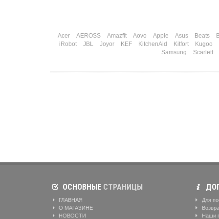
Acer
AEROSS
Amazfit
Aovo
Apple
Asus
Beats
B
iRobot
JBL
Joyor
KEF
KitchenAid
Kitfort
Kugoo
Samsung
Scarlett
ОСНОВНЫЕ
СТРАНИЦЫ
ДОП
ГЛАВНАЯ
Для по
О МАГАЗИНЕ
Возвра
НОВОСТИ
Наши 