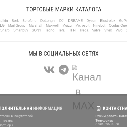
ТОРГОВЫЕ МАРКИ КАТАЛОГА
elkin
Bork
Borofone
DeLonghi
DJI
DREAME
Dyson
Electrolux
GoPr
LG
Mail Group
Marshall
Maxwell
Meizu
Microsoft
Ninebot
Oculus Que
Sharp
Smartbuy
SONY
Tecno
Tefal
TFN
Treqa
Valve
Vitek
Vivo
МЫ В СОЦИАЛЬНЫХ СЕТЯХ
ОЛНИТЕЛЬНАЯ
ИНФОРМАЦИЯ
КОНТАКТН
стоянных покупателей
Режим работы мага
т товара
Телефоны:
8-904-895-02-20
партнеры