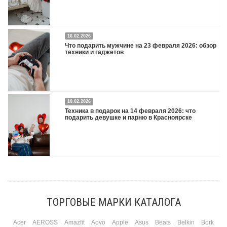
16.02.2026
Что подарить на 8 марта 2026: техника для женщин
Подробнее
Что подарить мужчине на 23 февраля 2026: обзор
техники и гаджетов
Двадцать третье февраля — праздник, на который мужчины делают вид, что им
10.02.2026
все равно. А потом три дня рассказывают коллегам, какую колонку / приставку /
Техника в подарок на 14 февраля 2026: что
камеру им подарили. Не верьте словам — верьте глазам, которые загораются
подарить девушке и парню в Красноярске
при виде новой коробки.
Подробнее
Три праздника за полтора месяца. Сначала вторая половинка ждет чуда на 14
февраля. Потом коллеги скидываются «на что-нибудь мужское» к 23-му. А 8
марта — контрольный выстрел по кошельку. Начнем с первого — потому что он
самый коварный: дарить нужно обоим, а промахнуться нельзя ни с одним
ТОРГОВЫЕ МАРКИ КАТАЛОГА
Подробнее
Acer
AEROSS
Amazfit
Aovo
Apple
Asus
Beats
Belkin
Bork