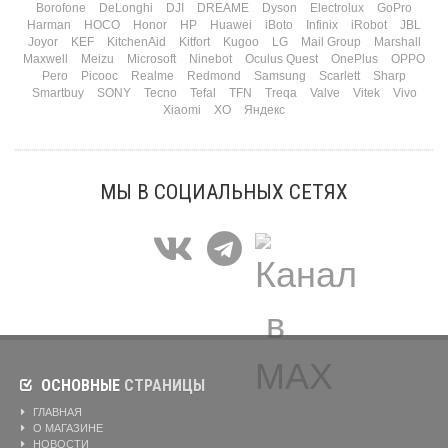
Borofone
DeLonghi
DJI
DREAME
Dyson
Electrolux
GoPro
Harman
HOCO
Honor
HP
Huawei
iBoto
Infinix
iRobot
JBL
Joyor
KEF
KitchenAid
Kitfort
Kugoo
LG
Mail Group
Marshall
Maxwell
Meizu
Microsoft
Ninebot
Oculus Quest
OnePlus
OPPO
Pero
Picooc
Realme
Redmond
Samsung
Scarlett
Sharp
Smartbuy
SONY
Tecno
Tefal
TFN
Treqa
Valve
Vitek
Vivo
Xiaomi
XO
Яндекс
МЫ В СОЦИАЛЬНЫХ СЕТЯХ
ОСНОВНЫЕ
СТРАНИЦЫ
ГЛАВНАЯ
О МАГАЗИНЕ
НОВОСТИ