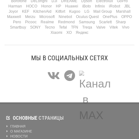
Borofone
DeLonghi
DJI
DREAME
Dyson
Electrolux
GoPro
Harman
HOCO
Honor
HP
Huawei
iBoto
Infinix
iRobot
JBL
Joyor
KEF
KitchenAid
Kitfort
Kugoo
LG
Mail Group
Marshall
Maxwell
Meizu
Microsoft
Ninebot
Oculus Quest
OnePlus
OPPO
Pero
Picooc
Realme
Redmond
Samsung
Scarlett
Sharp
Smartbuy
SONY
Tecno
Tefal
TFN
Treqa
Valve
Vitek
Vivo
Xiaomi
XO
Яндекс
МЫ В СОЦИАЛЬНЫХ СЕТЯХ
ОСНОВНЫЕ
СТРАНИЦЫ
ГЛАВНАЯ
О МАГАЗИНЕ
НОВОСТИ