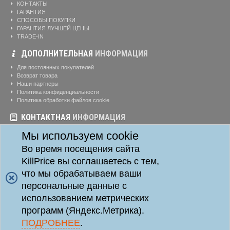
КОНТАКТЫ
ГАРАНТИЯ
СПОСОБЫ ПОКУПКИ
ГАРАНТИЯ ЛУЧШЕЙ ЦЕНЫ
TRADE-IN
ДОПОЛНИТЕЛЬНАЯ
ИНФОРМАЦИЯ
Для постоянных покупателей
Возврат товара
Наши партнеры
Политика конфиденциальности
Политика обработки файлов cookie
КОНТАКТНАЯ
ИНФОРМАЦИЯ
Режим работы магазина:
Ежедневно: 10:00-20:00
Мы используем cookie
Телефоны:
8-904-895-02-20
Во время посещения сайта
Адрес:
г. Красноярск, ул. Алексеева, д. 24, офис 41
KillPrice вы соглашаетесь с тем,
что мы обрабатываем ваши
персональные данные с
Killprice24 © 2014 - 2026
Killprice24 Магазин цифровой техники.
использованием метрических
Данный информационный ресурс не является публичной офертой. Наличие и стоимость
программ (Яндекс.Метрика).
товаров уточняйте по телефону. Производители оставляют за собой право изменять
технические характеристики и внешний вид товаров без предварительного уведомления.
ПОДРОБНЕЕ
.