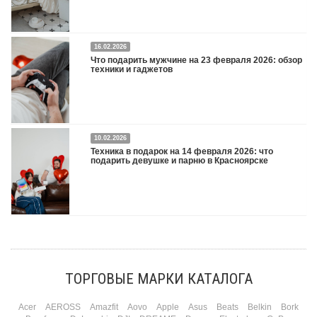
16.02.2026
Что подарить на 8 марта 2026: техника для женщин
Подробнее
Что подарить мужчине на 23 февраля 2026: обзор
техники и гаджетов
Двадцать третье февраля — праздник, на который мужчины делают вид, что им
10.02.2026
все равно. А потом три дня рассказывают коллегам, какую колонку / приставку /
Техника в подарок на 14 февраля 2026: что
камеру им подарили. Не верьте словам — верьте глазам, которые загораются
подарить девушке и парню в Красноярске
при виде новой коробки.
Подробнее
Три праздника за полтора месяца. Сначала вторая половинка ждет чуда на 14
февраля. Потом коллеги скидываются «на что-нибудь мужское» к 23-му. А 8
марта — контрольный выстрел по кошельку. Начнем с первого — потому что он
самый коварный: дарить нужно обоим, а промахнуться нельзя ни с одним
ТОРГОВЫЕ МАРКИ КАТАЛОГА
Подробнее
Acer
AEROSS
Amazfit
Aovo
Apple
Asus
Beats
Belkin
Bork