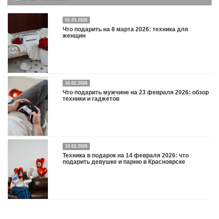
02.03.2026
Что подарить на 8 марта 2026: техника для
женщин
16.02.2026
Что подарить на 8 марта 2026: техника для женщин
Подробнее
Что подарить мужчине на 23 февраля 2026: обзор
техники и гаджетов
Двадцать третье февраля — праздник, на который мужчины делают вид, что им
10.02.2026
все равно. А потом три дня рассказывают коллегам, какую колонку / приставку /
Техника в подарок на 14 февраля 2026: что
камеру им подарили. Не верьте словам — верьте глазам, которые загораются
подарить девушке и парню в Красноярске
при виде новой коробки.
Подробнее
Три праздника за полтора месяца. Сначала вторая половинка ждет чуда на 14
февраля. Потом коллеги скидываются «на что-нибудь мужское» к 23-му. А 8