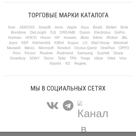
марта — контрольный выстрел по кошельку. Начнем с первого — потому что он
самый коварный: дарить нужно обоим, а промахнуться нельзя ни с одним
ТОРГОВЫЕ МАРКИ КАТАЛОГА
Подробнее
Acer
AEROSS
Amazfit
Aovo
Apple
Asus
Beats
Belkin
Bork
Borofone
DeLonghi
DJI
DREAME
Dyson
Electrolux
GoPro
Harman
HOCO
Honor
HP
Huawei
iBoto
Infinix
iRobot
JBL
Joyor
KEF
KitchenAid
Kitfort
Kugoo
LG
Mail Group
Marshall
Maxwell
Meizu
Microsoft
Ninebot
Oculus Quest
OnePlus
OPPO
Pero
Picooc
Realme
Redmond
Samsung
Scarlett
Sharp
Smartbuy
SONY
Tecno
Tefal
TFN
Treqa
Valve
Vitek
Vivo
Xiaomi
XO
Яндекс
МЫ В СОЦИАЛЬНЫХ СЕТЯХ