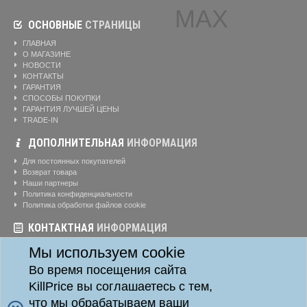
ОСНОВНЫЕ
СТРАНИЦЫ
ГЛАВНАЯ
О МАГАЗИНЕ
НОВОСТИ
КОНТАКТЫ
ГАРАНТИЯ
СПОСОБЫ ПОКУПКИ
ГАРАНТИЯ ЛУЧШЕЙ ЦЕНЫ
TRADE-IN
ДОПОЛНИТЕЛЬНАЯ
ИНФОРМАЦИЯ
Для постоянных покупателей
Возврат товара
Наши партнеры
Политика конфиденциальности
Политика обработки файлов cookie
КОНТАКТНАЯ
ИНФОРМАЦИЯ
Режим работы магазина:
Ежедневно: 10:00-20:00
Мы используем cookie
Телефоны:
8-904-895-02-20
Во время посещения сайта
Адрес:
г. Красноярск, ул. Алексеева, д. 24, офис 41
KillPrice вы соглашаетесь с тем,
что мы обрабатываем ваши