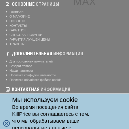
ОСНОВНЫЕ
СТРАНИЦЫ
ГЛАВНАЯ
О МАГАЗИНЕ
НОВОСТИ
КОНТАКТЫ
ГАРАНТИЯ
СПОСОБЫ ПОКУПКИ
ГАРАНТИЯ ЛУЧШЕЙ ЦЕНЫ
TRADE-IN
ДОПОЛНИТЕЛЬНАЯ
ИНФОРМАЦИЯ
Для постоянных покупателей
Возврат товара
Наши партнеры
Политика конфиденциальности
Политика обработки файлов cookie
КОНТАКТНАЯ
ИНФОРМАЦИЯ
Режим работы магазина:
Ежедневно: 10:00-20:00
Мы используем cookie
Телефоны:
8-904-895-02-20
Во время посещения сайта
Адрес:
г. Красноярск, ул. Алексеева, д. 24, офис 41
KillPrice вы соглашаетесь с тем,
что мы обрабатываем ваши
персональные данные с
Killprice24 © 2014 - 2026