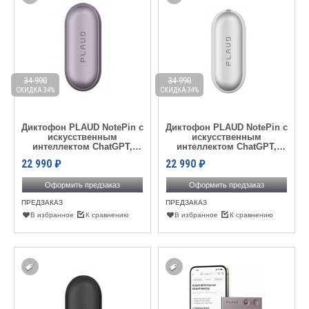
34 990
34 990
СКИДКА 34%
СКИДКА 34%
Диктофон PLAUD NotePin с
Диктофон PLAUD NotePin с
искусственным
искусственным
интеллектом ChatGPT,
интеллектом ChatGPT,
Purple
Silver
22 990
₽
22 990
₽
Оформить предзаказ
Оформить предзаказ
ПРЕДЗАКАЗ
ПРЕДЗАКАЗ
В избранное
К сравнению
В избранное
К сравнению