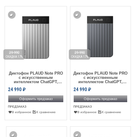
29 990
29 990
СКИДКА 17%
СКИДКА 17%
Диктофон PLAUD Note PRO
Диктофон PLAUD Note PRO
с искусственным
с искусственным
интеллектом ChatGPT,
интеллектом ChatGPT,
Silver
Black
24 990
₽
24 990
₽
Оформить предзаказ
Оформить предзаказ
ПРЕДЗАКАЗ
ПРЕДЗАКАЗ
В избранное
К сравнению
В избранное
К сравнению