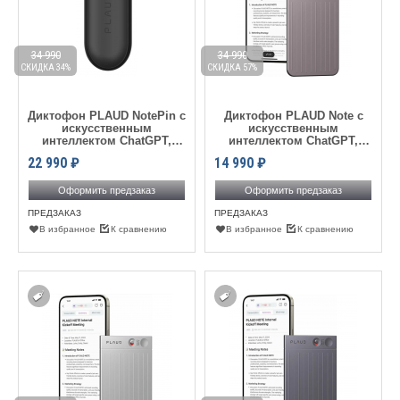
34 990
34 990
СКИДКА 34%
СКИДКА 57%
Диктофон PLAUD NotePin с
Диктофон PLAUD Note с
искусственным
искусственным
интеллектом ChatGPT,
интеллектом ChatGPT,
Black
Starlight
22 990
₽
14 990
₽
Оформить предзаказ
Оформить предзаказ
ПРЕДЗАКАЗ
ПРЕДЗАКАЗ
В избранное
К сравнению
В избранное
К сравнению