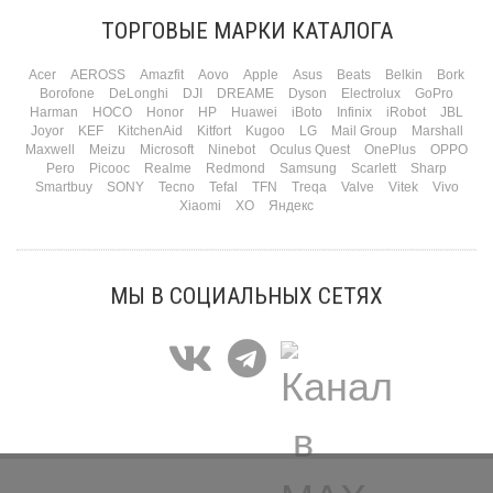
самый коварный: дарить нужно обоим, а промахнуться нельзя ни с одним
ТОРГОВЫЕ МАРКИ КАТАЛОГА
Подробнее
Acer
AEROSS
Amazfit
Aovo
Apple
Asus
Beats
Belkin
Bork
Borofone
DeLonghi
DJI
DREAME
Dyson
Electrolux
GoPro
Harman
HOCO
Honor
HP
Huawei
iBoto
Infinix
iRobot
JBL
Joyor
KEF
KitchenAid
Kitfort
Kugoo
LG
Mail Group
Marshall
Maxwell
Meizu
Microsoft
Ninebot
Oculus Quest
OnePlus
OPPO
Pero
Picooc
Realme
Redmond
Samsung
Scarlett
Sharp
Smartbuy
SONY
Tecno
Tefal
TFN
Treqa
Valve
Vitek
Vivo
Xiaomi
XO
Яндекс
МЫ В СОЦИАЛЬНЫХ СЕТЯХ