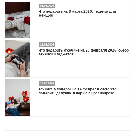
02.03.2026
Что подарить на 8 марта 2026: техника для
женщин
16.02.2026
Что подарить на 8 марта 2026: техника для женщин
Подробнее
Что подарить мужчине на 23 февраля 2026: обзор
техники и гаджетов
Двадцать третье февраля — праздник, на который мужчины делают вид, что им
10.02.2026
все равно. А потом три дня рассказывают коллегам, какую колонку / приставку /
Техника в подарок на 14 февраля 2026: что
камеру им подарили. Не верьте словам — верьте глазам, которые загораются
подарить девушке и парню в Красноярске
при виде новой коробки.
Подробнее
Три праздника за полтора месяца. Сначала вторая половинка ждет чуда на 14
февраля. Потом коллеги скидываются «на что-нибудь мужское» к 23-му. А 8
марта — контрольный выстрел по кошельку. Начнем с первого — потому что он