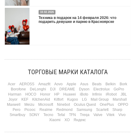
Двадцать третье февраля — праздник, на который мужчины делают вид, что им
10.02.2026
все равно. А потом три дня рассказывают коллегам, какую колонку / приставку /
Техника в подарок на 14 февраля 2026: что
камеру им подарили. Не верьте словам — верьте глазам, которые загораются
подарить девушке и парню в Красноярске
при виде новой коробки.
Подробнее
Три праздника за полтора месяца. Сначала вторая половинка ждет чуда на 14
февраля. Потом коллеги скидываются «на что-нибудь мужское» к 23-му. А 8
марта — контрольный выстрел по кошельку. Начнем с первого — потому что он
самый коварный: дарить нужно обоим, а промахнуться нельзя ни с одним
ТОРГОВЫЕ МАРКИ КАТАЛОГА
Подробнее
Acer
AEROSS
Amazfit
Aovo
Apple
Asus
Beats
Belkin
Bork
Borofone
DeLonghi
DJI
DREAME
Dyson
Electrolux
GoPro
Harman
HOCO
Honor
HP
Huawei
iBoto
Infinix
iRobot
JBL
Joyor
KEF
KitchenAid
Kitfort
Kugoo
LG
Mail Group
Marshall
Maxwell
Meizu
Microsoft
Ninebot
Oculus Quest
OnePlus
OPPO
Pero
Picooc
Realme
Redmond
Samsung
Scarlett
Sharp
Smartbuy
SONY
Tecno
Tefal
TFN
Treqa
Valve
Vitek
Vivo
Xiaomi
XO
Яндекс