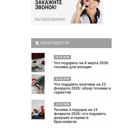
НАШИ НОВОСТИ
02.03.2026
Что подарить на 8 марта 2026:
техника для женщин
Что подарить на 8 марта 2026: техника для
16.02.2026
Что подарить мужчине на 23
женщин
Подробнее
февраля 2026: обзор техники и
гаджетов
Двадцать третье февраля — праздник, на который
10.02.2026
мужчины делают вид, что им все равно. А потом
Техника в подарок на 14
три дня рассказывают коллегам, какую колонку /
февраля 2026: что подарить
девушке и парню в
приставку / камеру им подарили. Не верьте
Красноярске
словам — верьте глазам, которые загораются при
виде новой коробки.
Подробнее
Три праздника за полтора месяца. Сначала вторая