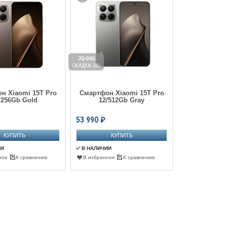
70 990
СКИДКА 24%
н Xiaomi 15T Pro
Смартфон Xiaomi 15T Pro
/256Gb Gold
12/512Gb Gray
53 990
₽
ИИ
✅ В НАЛИЧИИ
ное
К сравнению
В избранное
К сравнению