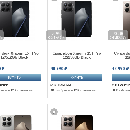
70 990
70 990
%
СКИДКА 31%
СКИДКА 31%
тфон Xiaomi 15T Pro
Смартфон Xiaomi 15T Pro
Смартфо
12/512Gb Black
12/256Gb Black
12
0
₽
48 990
₽
48 990
₽
ЛИЧИИ
✅ В НАЛИЧИИ
✅ В НАЛИЧ
ранное
К сравнению
В избранное
К сравнению
В избран