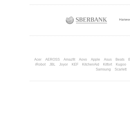
половинка ждет чуда на 14 февраля. Потом
коллеги скидываются «на что-нибудь мужское» к
23-му. А 8 марта — контрольный выстрел по
кошельку. Начнем с первого — потому что он
самый коварный: дарить нужно обоим, а
промахнуться нельзя ни с одним
Подробнее
Acer
AEROSS
Amazfit
Aovo
Apple
Asus
Beats
B
iRobot
JBL
Joyor
KEF
KitchenAid
Kitfort
Kugoo
Samsung
Scarlett