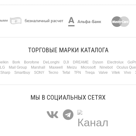
ТОРГОВЫЕ МАРКИ КАТАЛОГА
elkin
Bork
Borofone
DeLonghi
DJI
DREAME
Dyson
Electrolux
GoPr
LG
Mail Group
Marshall
Maxwell
Meizu
Microsoft
Ninebot
Oculus Que
Sharp
Smartbuy
SONY
Tecno
Tefal
TFN
Treqa
Valve
Vitek
Vivo
МЫ В СОЦИАЛЬНЫХ СЕТЯХ