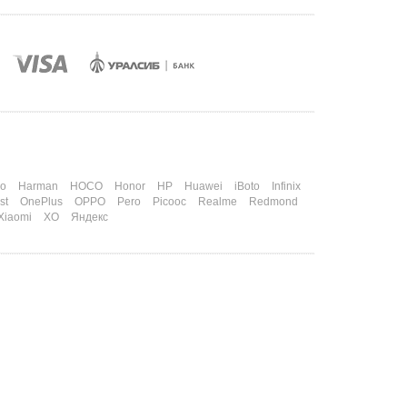
o
Harman
HOCO
Honor
HP
Huawei
iBoto
Infinix
st
OnePlus
OPPO
Pero
Picooc
Realme
Redmond
Xiaomi
XO
Яндекс