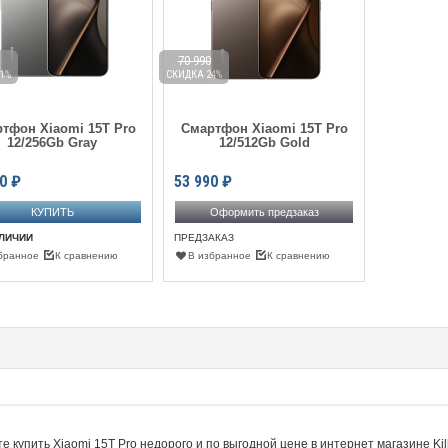
70 990
1%
СКИДКА 24%
тфон Xiaomi 15T Pro
Смартфон Xiaomi 15T Pro
12/256Gb Gray
12/512Gb Gold
0
₽
53 990
₽
Оформить предзаказ
АЛИЧИИ
ПРЕДЗАКАЗ
бранное
К сравнению
В избранное
К сравнению
е купить Xiaomi 15T Pro недорого и по выгодной цене в интернет магазине Kil