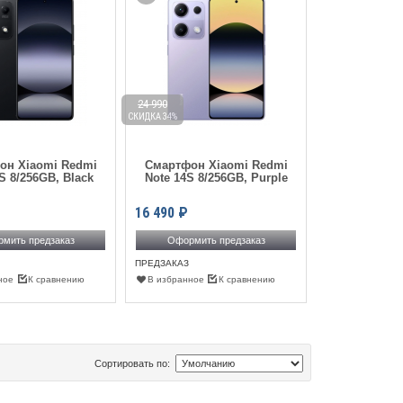
24 990
СКИДКА 34%
он Xiaomi Redmi
Смартфон Xiaomi Redmi
S 8/256GB, Black
Note 14S 8/256GB, Purple
16 490
₽
мить предзаказ
Оформить предзаказ
ПРЕДЗАКАЗ
ное
К сравнению
В избранное
К сравнению
Сортировать по: