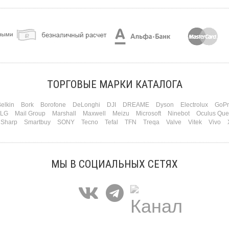
ТОРГОВЫЕ МАРКИ КАТАЛОГА
elkin
Bork
Borofone
DeLonghi
DJI
DREAME
Dyson
Electrolux
GoPr
LG
Mail Group
Marshall
Maxwell
Meizu
Microsoft
Ninebot
Oculus Que
Sharp
Smartbuy
SONY
Tecno
Tefal
TFN
Treqa
Valve
Vitek
Vivo
МЫ В СОЦИАЛЬНЫХ СЕТЯХ