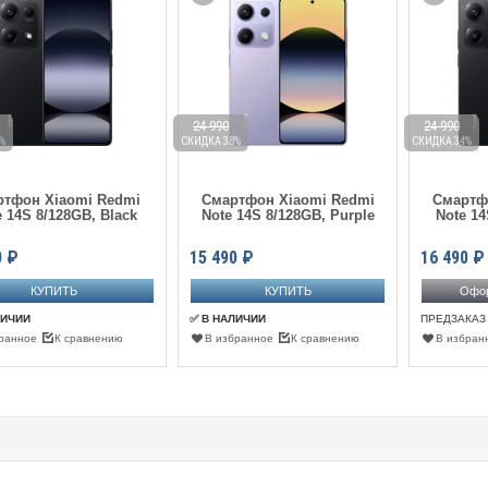
24 990
24 990
%
СКИДКА 38%
СКИДКА 34%
ртфон Xiaomi Redmi
Смартфон Xiaomi Redmi
Смартф
e 14S 8/128GB, Black
Note 14S 8/128GB, Purple
Note 14
0
₽
15 490
₽
16 490
₽
Офор
ЛИЧИИ
✅ В НАЛИЧИИ
ПРЕДЗАКАЗ
ранное
К сравнению
В избранное
К сравнению
В избран