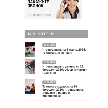
НАШИ НОВОСТИ
02.03.2026
Что подарить на 8 марта 2026:
техника для женщин
Что подарить на 8 марта 2026: техника для
16.02.2026
Что подарить мужчине на 23
женщин
Подробнее
февраля 2026: обзор техники и
гаджетов
Двадцать третье февраля — праздник, на который
10.02.2026
мужчины делают вид, что им все равно. А потом
Техника в подарок на 14
три дня рассказывают коллегам, какую колонку /
февраля 2026: что подарить
девушке и парню в
приставку / камеру им подарили. Не верьте
Красноярске
словам — верьте глазам, которые загораются при
виде новой коробки.
Подробнее
Три праздника за полтора месяца. Сначала вторая