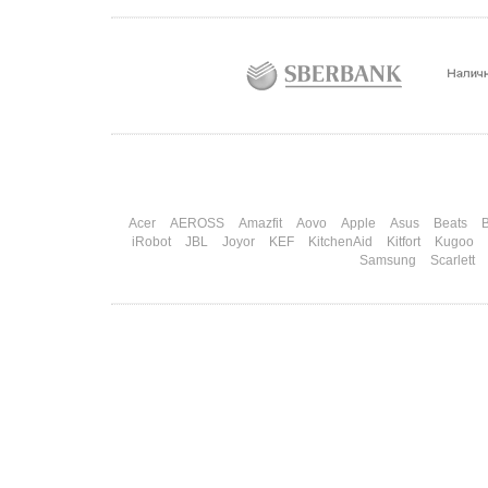
половинка ждет чуда на 14 февраля. Потом
коллеги скидываются «на что-нибудь мужское» к
23-му. А 8 марта — контрольный выстрел по
кошельку. Начнем с первого — потому что он
самый коварный: дарить нужно обоим, а
промахнуться нельзя ни с одним
Подробнее
Acer
AEROSS
Amazfit
Aovo
Apple
Asus
Beats
B
iRobot
JBL
Joyor
KEF
KitchenAid
Kitfort
Kugoo
Samsung
Scarlett