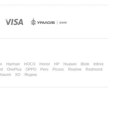
o
Harman
HOCO
Honor
HP
Huawei
iBoto
Infinix
st
OnePlus
OPPO
Pero
Picooc
Realme
Redmond
Xiaomi
XO
Яндекс