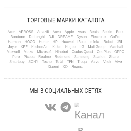
Три праздника за полтора месяца. Сначала вторая половинка ждет чуда на 14
февраля. Потом коллеги скидываются «на что-нибудь мужское» к 23-му. А 8
марта — контрольный выстрел по кошельку. Начнем с первого — потому что он
самый коварный: дарить нужно обоим, а промахнуться нельзя ни с одним
ТОРГОВЫЕ МАРКИ КАТАЛОГА
Подробнее
Acer
AEROSS
Amazfit
Aovo
Apple
Asus
Beats
Belkin
Bork
Borofone
DeLonghi
DJI
DREAME
Dyson
Electrolux
GoPro
Harman
HOCO
Honor
HP
Huawei
iBoto
Infinix
iRobot
JBL
Joyor
KEF
KitchenAid
Kitfort
Kugoo
LG
Mail Group
Marshall
Maxwell
Meizu
Microsoft
Ninebot
Oculus Quest
OnePlus
OPPO
Pero
Picooc
Realme
Redmond
Samsung
Scarlett
Sharp
Smartbuy
SONY
Tecno
Tefal
TFN
Treqa
Valve
Vitek
Vivo
Xiaomi
XO
Яндекс
МЫ В СОЦИАЛЬНЫХ СЕТЯХ