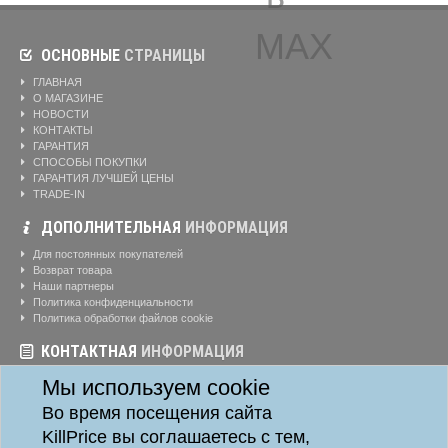
ОСНОВНЫЕ
СТРАНИЦЫ
ГЛАВНАЯ
О МАГАЗИНЕ
НОВОСТИ
КОНТАКТЫ
ГАРАНТИЯ
СПОСОБЫ ПОКУПКИ
ГАРАНТИЯ ЛУЧШЕЙ ЦЕНЫ
TRADE-IN
ДОПОЛНИТЕЛЬНАЯ
ИНФОРМАЦИЯ
Для постоянных покупателей
Возврат товара
Наши партнеры
Политика конфиденциальности
Политика обработки файлов cookie
КОНТАКТНАЯ
ИНФОРМАЦИЯ
Режим работы магазина:
Ежедневно: 10:00-20:00
Мы используем cookie
Телефоны:
8-904-895-02-20
Во время посещения сайта
Адрес:
г. Красноярск, ул. Алексеева, д. 24, офис 41
KillPrice вы соглашаетесь с тем,