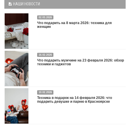
НАШИ НОВОСТИ
02.03.2026
Что подарить на 8 марта 2026: техника для
женщин
16.02.2026
Что подарить на 8 марта 2026: техника для женщин
Подробнее
Что подарить мужчине на 23 февраля 2026: обзор
техники и гаджетов
Двадцать третье февраля — праздник, на который мужчины делают вид, что им
10.02.2026
все равно. А потом три дня рассказывают коллегам, какую колонку / приставку /
Техника в подарок на 14 февраля 2026: что
камеру им подарили. Не верьте словам — верьте глазам, которые загораются
подарить девушке и парню в Красноярске
при виде новой коробки.
Подробнее