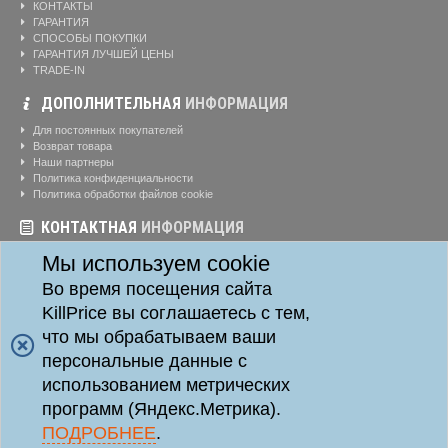
КОНТАКТЫ
ГАРАНТИЯ
СПОСОБЫ ПОКУПКИ
ГАРАНТИЯ ЛУЧШЕЙ ЦЕНЫ
TRADE-IN
ДОПОЛНИТЕЛЬНАЯ
ИНФОРМАЦИЯ
Для постоянных покупателей
Возврат товара
Наши партнеры
Политика конфиденциальности
Политика обработки файлов cookie
КОНТАКТНАЯ
ИНФОРМАЦИЯ
Режим работы магазина:
Ежедневно: 10:00-20:00
Мы используем cookie
Телефоны:
8-904-895-02-20
Во время посещения сайта
Адрес:
г. Красноярск, ул. Алексеева, д. 24, офис 41
KillPrice вы соглашаетесь с тем,
что мы обрабатываем ваши
персональные данные с
Killprice24 © 2014 - 2026
Killprice24 Магазин цифровой техники.
использованием метрических
Данный информационный ресурс не является публичной офертой. Наличие и стоимость
программ (Яндекс.Метрика).
товаров уточняйте по телефону. Производители оставляют за собой право изменять
технические характеристики и внешний вид товаров без предварительного уведомления.
ПОДРОБНЕЕ
.