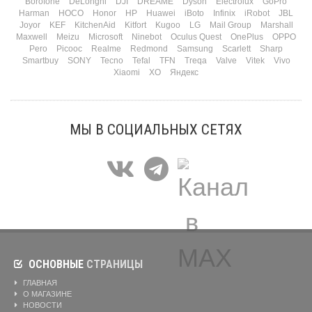
Borofone
DeLonghi
DJI
DREAME
Dyson
Electrolux
GoPro
Harman
HOCO
Honor
HP
Huawei
iBoto
Infinix
iRobot
JBL
Joyor
KEF
KitchenAid
Kitfort
Kugoo
LG
Mail Group
Marshall
Maxwell
Meizu
Microsoft
Ninebot
Oculus Quest
OnePlus
OPPO
Pero
Picooc
Realme
Redmond
Samsung
Scarlett
Sharp
Smartbuy
SONY
Tecno
Tefal
TFN
Treqa
Valve
Vitek
Vivo
Xiaomi
XO
Яндекс
МЫ В СОЦИАЛЬНЫХ СЕТЯХ
ОСНОВНЫЕ
СТРАНИЦЫ
ГЛАВНАЯ
О МАГАЗИНЕ
НОВОСТИ