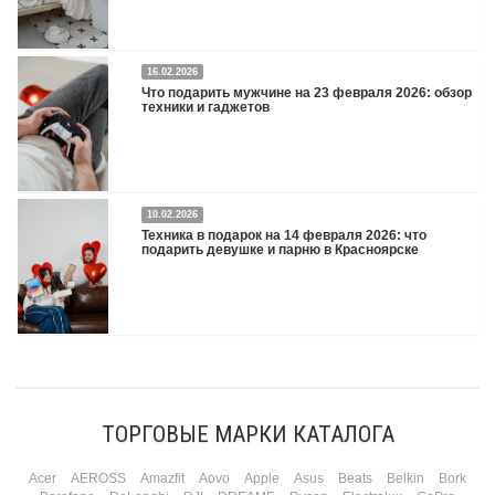
16.02.2026
Что подарить на 8 марта 2026: техника для женщин
Подробнее
Что подарить мужчине на 23 февраля 2026: обзор
техники и гаджетов
Двадцать третье февраля — праздник, на который мужчины делают вид, что им
10.02.2026
все равно. А потом три дня рассказывают коллегам, какую колонку / приставку /
Техника в подарок на 14 февраля 2026: что
камеру им подарили. Не верьте словам — верьте глазам, которые загораются
подарить девушке и парню в Красноярске
при виде новой коробки.
Подробнее
Три праздника за полтора месяца. Сначала вторая половинка ждет чуда на 14
февраля. Потом коллеги скидываются «на что-нибудь мужское» к 23-му. А 8
марта — контрольный выстрел по кошельку. Начнем с первого — потому что он
самый коварный: дарить нужно обоим, а промахнуться нельзя ни с одним
ТОРГОВЫЕ МАРКИ КАТАЛОГА
Подробнее
Acer
AEROSS
Amazfit
Aovo
Apple
Asus
Beats
Belkin
Bork