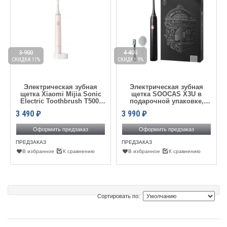
3 900
4 400
СКИДКА 11%
СКИДКА 9%
Электрическая зубная
Электрическая зубная
щетка Xiaomi Mijia Sonic
щетка SOOCAS X3U в
Electric Toothbrush T500,
подарочной упаковке,
Pink
Black
3 490
₽
3 990
₽
Оформить предзаказ
Оформить предзаказ
ПРЕДЗАКАЗ
ПРЕДЗАКАЗ
В избранное
К сравнению
В избранное
К сравнению
Сортировать по: