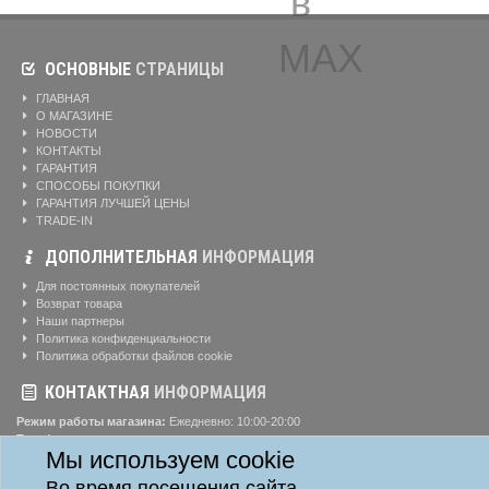
ОСНОВНЫЕ
СТРАНИЦЫ
ГЛАВНАЯ
О МАГАЗИНЕ
НОВОСТИ
КОНТАКТЫ
ГАРАНТИЯ
СПОСОБЫ ПОКУПКИ
ГАРАНТИЯ ЛУЧШЕЙ ЦЕНЫ
TRADE-IN
ДОПОЛНИТЕЛЬНАЯ
ИНФОРМАЦИЯ
Для постоянных покупателей
Возврат товара
Наши партнеры
Политика конфиденциальности
Политика обработки файлов cookie
КОНТАКТНАЯ
ИНФОРМАЦИЯ
Режим работы магазина:
Ежедневно: 10:00-20:00
Телефоны:
8-904-895-02-20
Мы используем cookie
Адрес:
г. Красноярск, ул. Алексеева, д. 24, офис 41
Во время посещения сайта