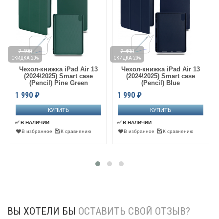
2 490
2 490
СКИДКА 20%
СКИДКА 20%
С
Чехол-книжка iPad Air 13
Чехол-книжка iPad Air 13
(2024\2025) Smart case
(2024\2025) Smart case
(Pencil) Pine Green
(Pencil) Blue
1 990
₽
1 990
₽
✅ В НАЛИЧИИ
✅ В НАЛИЧИИ
В избранное
К сравнению
В избранное
К сравнению
ВЫ ХОТЕЛИ БЫ
ОСТАВИТЬ СВОЙ ОТЗЫВ?