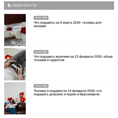
НАШИ НОВОСТИ
02.03.2026
Что подарить на 8 марта 2026: техника для
женщин
16.02.2026
Что подарить на 8 марта 2026: техника для женщин
Подробнее
Что подарить мужчине на 23 февраля 2026: обзор
техники и гаджетов
Двадцать третье февраля — праздник, на который мужчины делают вид, что им
10.02.2026
все равно. А потом три дня рассказывают коллегам, какую колонку / приставку /
Техника в подарок на 14 февраля 2026: что
камеру им подарили. Не верьте словам — верьте глазам, которые загораются
подарить девушке и парню в Красноярске
при виде новой коробки.
Подробнее