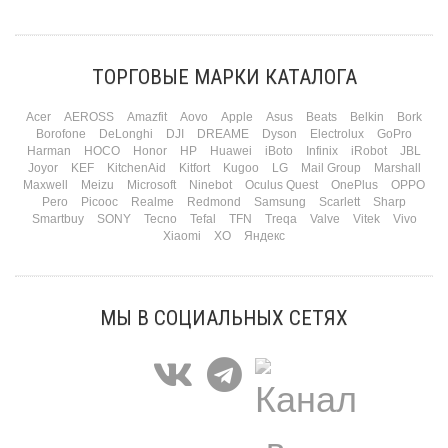
Три праздника за полтора месяца. Сначала вторая половинка ждет чуда на 14
февраля. Потом коллеги скидываются «на что-нибудь мужское» к 23-му. А 8
марта — контрольный выстрел по кошельку. Начнем с первого — потому что он
самый коварный: дарить нужно обоим, а промахнуться нельзя ни с одним
ТОРГОВЫЕ МАРКИ КАТАЛОГА
Подробнее
Acer
AEROSS
Amazfit
Aovo
Apple
Asus
Beats
Belkin
Bork
Borofone
DeLonghi
DJI
DREAME
Dyson
Electrolux
GoPro
Harman
HOCO
Honor
HP
Huawei
iBoto
Infinix
iRobot
JBL
Joyor
KEF
KitchenAid
Kitfort
Kugoo
LG
Mail Group
Marshall
Maxwell
Meizu
Microsoft
Ninebot
Oculus Quest
OnePlus
OPPO
Pero
Picooc
Realme
Redmond
Samsung
Scarlett
Sharp
Smartbuy
SONY
Tecno
Tefal
TFN
Treqa
Valve
Vitek
Vivo
Xiaomi
XO
Яндекс
МЫ В СОЦИАЛЬНЫХ СЕТЯХ