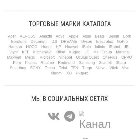
Три праздника за полтора месяца. Сначала вторая половинка ждет чуда на 14
февраля. Потом коллеги скидываются «на что-нибудь мужское» к 23-му. А 8
марта — контрольный выстрел по кошельку. Начнем с первого — потому что он
самый коварный: дарить нужно обоим, а промахнуться нельзя ни с одним
ТОРГОВЫЕ МАРКИ КАТАЛОГА
Подробнее
Acer
AEROSS
Amazfit
Aovo
Apple
Asus
Beats
Belkin
Bork
Borofone
DeLonghi
DJI
DREAME
Dyson
Electrolux
GoPro
Harman
HOCO
Honor
HP
Huawei
iBoto
Infinix
iRobot
JBL
Joyor
KEF
KitchenAid
Kitfort
Kugoo
LG
Mail Group
Marshall
Maxwell
Meizu
Microsoft
Ninebot
Oculus Quest
OnePlus
OPPO
Pero
Picooc
Realme
Redmond
Samsung
Scarlett
Sharp
Smartbuy
SONY
Tecno
Tefal
TFN
Treqa
Valve
Vitek
Vivo
Xiaomi
XO
Яндекс
МЫ В СОЦИАЛЬНЫХ СЕТЯХ