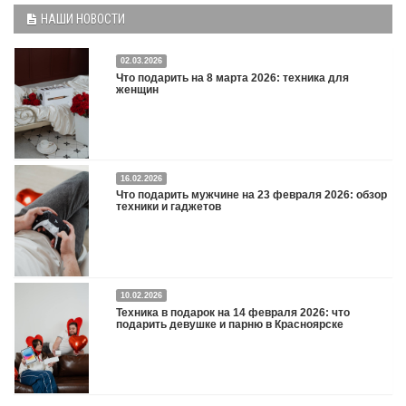
НАШИ НОВОСТИ
02.03.2026
Что подарить на 8 марта 2026: техника для
женщин
16.02.2026
Что подарить на 8 марта 2026: техника для женщин
Подробнее
Что подарить мужчине на 23 февраля 2026: обзор
техники и гаджетов
Двадцать третье февраля — праздник, на который мужчины делают вид, что им
10.02.2026
все равно. А потом три дня рассказывают коллегам, какую колонку / приставку /
Техника в подарок на 14 февраля 2026: что
камеру им подарили. Не верьте словам — верьте глазам, которые загораются
подарить девушке и парню в Красноярске
при виде новой коробки.
Подробнее