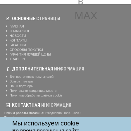
ОСНОВНЫЕ
СТРАНИЦЫ
ГЛАВНАЯ
О МАГАЗИНЕ
НОВОСТИ
КОНТАКТЫ
ГАРАНТИЯ
СПОСОБЫ ПОКУПКИ
ГАРАНТИЯ ЛУЧШЕЙ ЦЕНЫ
TRADE-IN
ДОПОЛНИТЕЛЬНАЯ
ИНФОРМАЦИЯ
Для постоянных покупателей
Возврат товара
Наши партнеры
Политика конфиденциальности
Политика обработки файлов cookie
КОНТАКТНАЯ
ИНФОРМАЦИЯ
Режим работы магазина:
Ежедневно: 10:00-20:00
Телефоны:
8-904-895-02-20
Мы используем cookie
Адрес:
г. Красноярск, ул. Алексеева, д. 24, офис 41
Во время посещения сайта