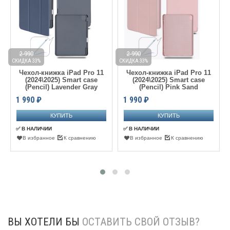
2 990
2 990
СКИДКА 33%
СКИДКА 33%
С
Чехол-книжка iPad Pro 11
Чехол-книжка iPad Pro 11
(2024\2025) Smart case
(2024\2025) Smart case
(Pencil) Lavender Gray
(Pencil) Pink Sand
1 990
₽
1 990
₽
✅ В НАЛИЧИИ
✅ В НАЛИЧИИ
В избранное
К сравнению
В избранное
К сравнению
ВЫ ХОТЕЛИ БЫ
ОСТАВИТЬ СВОЙ ОТЗЫВ?