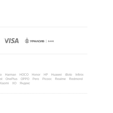
o
Harman
HOCO
Honor
HP
Huawei
iBoto
Infinix
st
OnePlus
OPPO
Pero
Picooc
Realme
Redmond
Xiaomi
XO
Яндекс