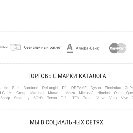
ТОРГОВЫЕ МАРКИ КАТАЛОГА
elkin
Bork
Borofone
DeLonghi
DJI
DREAME
Dyson
Electrolux
GoPr
LG
Mail Group
Marshall
Maxwell
Meizu
Microsoft
Ninebot
Oculus Que
Sharp
Smartbuy
SONY
Tecno
Tefal
TFN
Treqa
Valve
Vitek
Vivo
МЫ В СОЦИАЛЬНЫХ СЕТЯХ