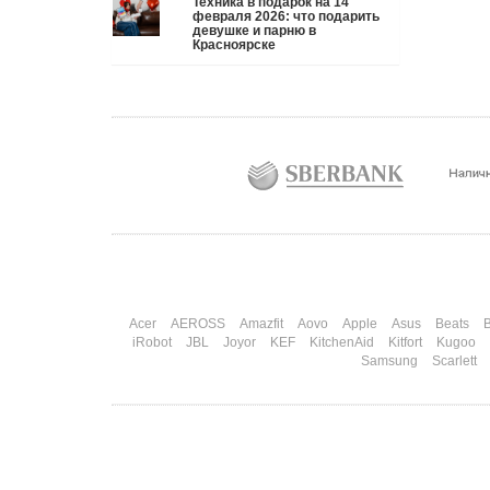
Техника в подарок на 14
три дня рассказывают коллегам, какую колонку /
февраля 2026: что подарить
девушке и парню в
приставку / камеру им подарили. Не верьте
Красноярске
словам — верьте глазам, которые загораются при
виде новой коробки.
Подробнее
Три праздника за полтора месяца. Сначала вторая
половинка ждет чуда на 14 февраля. Потом
коллеги скидываются «на что-нибудь мужское» к
23-му. А 8 марта — контрольный выстрел по
кошельку. Начнем с первого — потому что он
самый коварный: дарить нужно обоим, а
промахнуться нельзя ни с одним
Подробнее
Acer
AEROSS
Amazfit
Aovo
Apple
Asus
Beats
B
iRobot
JBL
Joyor
KEF
KitchenAid
Kitfort
Kugoo
Samsung
Scarlett