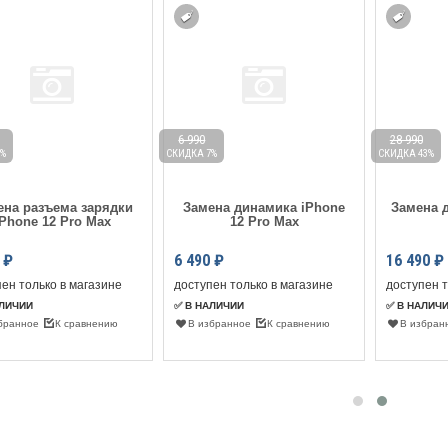
6 990
28 990
%
СКИДКА 7%
СКИДКА 43%
ена разъема зарядки
Замена динамика iPhone
Замена д
iPhone 12 Pro Max
12 Pro Max
₽
6 490
₽
16 490
₽
ен только в магазине
доступен только в магазине
доступен т
АЛИЧИИ
✅ В НАЛИЧИИ
✅ В НАЛИЧ
бранное
К сравнению
В избранное
К сравнению
В избран