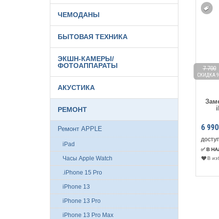
ЧЕМОДАНЫ
БЫТОВАЯ ТЕХНИКА
ЭКШН-КАМЕРЫ/
ФОТОАППАРАТЫ
 990
1 100
7 700
ДКА 13%
СКИДКА 10%
СКИДКА 9
АКУСТИКА
Замена аккумулятора
Чистка сетки динамика
Зам
iPhone 12 Pro Max
iPhone 12 Pro Max
РЕМОНТ
 990
₽
990
₽
6 990
Ремонт APPLE
ступен только в магазине
доступен только в магазине
доступ
iPad
В НАЛИЧИИ
✅ В НАЛИЧИИ
✅ В Н
Часы Apple Watch
В избранное
К сравнению
В избранное
К сравнению
В из
.iPhone 15 Pro
iPhone 13
iPhone 13 Pro
iPhone 13 Pro Max