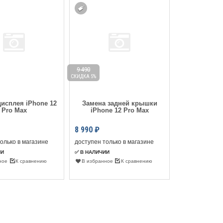
9 490
7 990
СКИДКА 5%
СКИДКА 13%
исплея iPhone 12
Замена задней крышки
Замена а
Pro Max
iPhone 12 Pro Max
iPhone 
8 990
₽
6 990
₽
олько в магазине
доступен только в магазине
доступен тольк
ИИ
✅ В НАЛИЧИИ
✅ В НАЛИЧИИ
ное
К сравнению
В избранное
К сравнению
В избранное