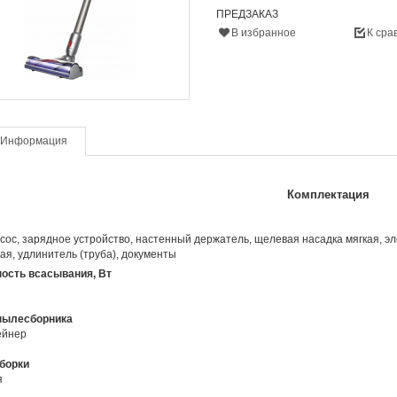
ПРЕДЗАКАЗ
В избранное
К сра
Информация
Комплектация
ос, зарядное устройство, настенный держатель, щелевая насадка мягкая, эл
ая, удлинитель (труба), документы
ость всасывания, Вт
пылесборника
ейнер
борки
я