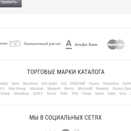
править
ТОРГОВЫЕ МАРКИ КАТАЛОГА
elkin
Bork
Borofone
DeLonghi
DJI
DREAME
Dyson
Electrolux
GoPr
LG
Mail Group
Marshall
Maxwell
Meizu
Microsoft
Ninebot
Oculus Que
Sharp
Smartbuy
SONY
Tecno
Tefal
TFN
Treqa
Valve
Vitek
Vivo
МЫ В СОЦИАЛЬНЫХ СЕТЯХ