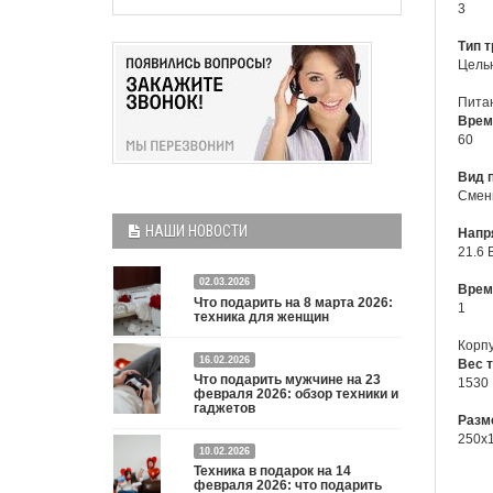
3
Тип т
Цель
Пита
Врем
60
Вид 
Смен
НАШИ НОВОСТИ
Напр
21.6 
02.03.2026
Врем
Что подарить на 8 марта 2026:
1
техника для женщин
Корп
Что подарить на 8 марта 2026: техника для
16.02.2026
Вес т
Что подарить мужчине на 23
1530
женщин
Подробнее
февраля 2026: обзор техники и
гаджетов
Разм
250x
Двадцать третье февраля — праздник, на который
10.02.2026
мужчины делают вид, что им все равно. А потом
Техника в подарок на 14
три дня рассказывают коллегам, какую колонку /
февраля 2026: что подарить