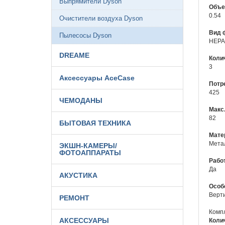
Выпрямители Dyson
Объе
0.54
Очистители воздуха Dyson
Вид 
Пылесосы Dyson
HEPA
DREAME
Коли
3
Аксессуары AceCase
Потр
425
ЧЕМОДАНЫ
Макс
82
БЫТОВАЯ ТЕХНИКА
Мате
Мета
ЭКШН-КАМЕРЫ/
ФОТОАППАРАТЫ
Рабо
Да
АКУСТИКА
Особ
Верти
РЕМОНТ
Комп
АКСЕССУАРЫ
Коли