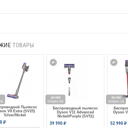
ОЖИЕ
ТОВАРЫ
49 990
59 990
5%
СКИДКА 20%
СКИДКА 12%
проводной Пылесос
Беспроводный пылесос
Беспро
son V8 Extra (SV25)
Dyson V11 Advanced
Dyson V
Silver/Nickel
Nickel/Purple (SV51)
0
₽
39 990
₽
52 990
₽