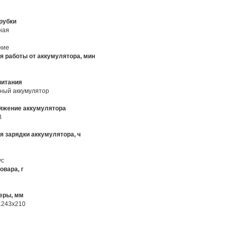
рубки
ная
ние
я работы от аккумулятора, мин
питания
ный аккумулятор
яжение аккумулятора
В
я зарядки аккумулятора, ч
ус
овара, г
еры, мм
1243x210