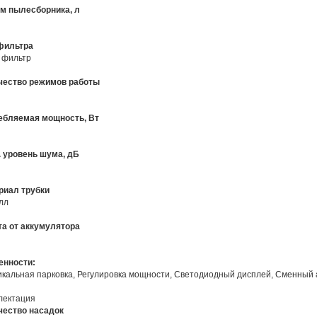
м пылесборника, л
фильтра
 фильтр
чество режимов работы
ебляемая мощность, Вт
. уровень шума, дБ
риал трубки
лл
та от аккумулятора
енности
:
кальная парковка
,
Регулировка мощности
,
Светодиодный дисплей
,
Сменный а
лектация
чество насадок