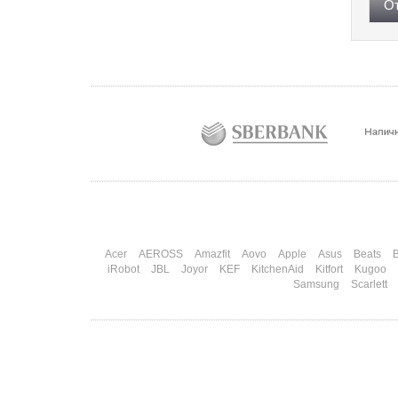
От
Acer
AEROSS
Amazfit
Aovo
Apple
Asus
Beats
B
iRobot
JBL
Joyor
KEF
KitchenAid
Kitfort
Kugoo
Samsung
Scarlett