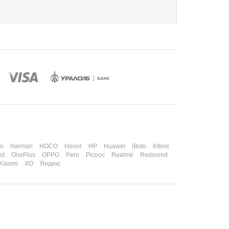
o
Harman
HOCO
Honor
HP
Huawei
iBoto
Infinix
st
OnePlus
OPPO
Pero
Picooc
Realme
Redmond
Xiaomi
XO
Яндекс