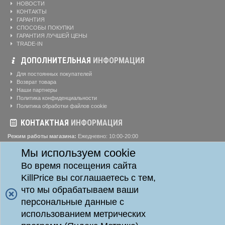
НОВОСТИ
КОНТАКТЫ
ГАРАНТИЯ
СПОСОБЫ ПОКУПКИ
ГАРАНТИЯ ЛУЧШЕЙ ЦЕНЫ
TRADE-IN
ДОПОЛНИТЕЛЬНАЯ
ИНФОРМАЦИЯ
Для постоянных покупателей
Возврат товара
Наши партнеры
Политика конфиденциальности
Политика обработки файлов cookie
КОНТАКТНАЯ
ИНФОРМАЦИЯ
Режим работы магазина:
Ежедневно: 10:00-20:00
Телефоны:
Мы используем cookie
8-904-895-02-20
Адрес:
г. Красноярск, ул. Алексеева, д. 24, офис 41
Во время посещения сайта
KillPrice вы соглашаетесь с тем,
что мы обрабатываем ваши
Killprice24 © 2014 - 2026
Killprice24 Магазин цифровой техники.
персональные данные с
Данный информационный ресурс не является публичной офертой. Наличие и стоимость
использованием метрических
товаров уточняйте по телефону. Производители оставляют за собой право изменять
технические характеристики и внешний вид товаров без предварительного уведомления.