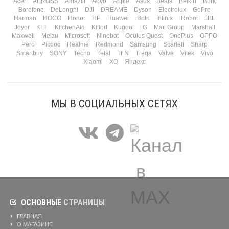
Acer
AEROSS
Amazfit
Aovo
Apple
Asus
Beats
Belkin
Bork
Borofone
DeLonghi
DJI
DREAME
Dyson
Electrolux
GoPro
Harman
HOCO
Honor
HP
Huawei
iBoto
Infinix
iRobot
JBL
Joyor
KEF
KitchenAid
Kitfort
Kugoo
LG
Mail Group
Marshall
Maxwell
Meizu
Microsoft
Ninebot
Oculus Quest
OnePlus
OPPO
Pero
Picooc
Realme
Redmond
Samsung
Scarlett
Sharp
Smartbuy
SONY
Tecno
Tefal
TFN
Treqa
Valve
Vitek
Vivo
Xiaomi
XO
Яндекс
МЫ В СОЦИАЛЬНЫХ СЕТЯХ
ОСНОВНЫЕ
СТРАНИЦЫ
ГЛАВНАЯ
О МАГАЗИНЕ