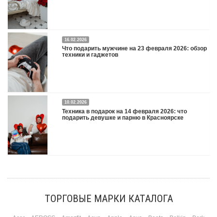
16.02.2026
Что подарить на 8 марта 2026: техника для женщин
Подробнее
Что подарить мужчине на 23 февраля 2026: обзор
техники и гаджетов
Двадцать третье февраля — праздник, на который мужчины делают вид, что им
10.02.2026
все равно. А потом три дня рассказывают коллегам, какую колонку / приставку /
Техника в подарок на 14 февраля 2026: что
камеру им подарили. Не верьте словам — верьте глазам, которые загораются
подарить девушке и парню в Красноярске
при виде новой коробки.
Подробнее
Три праздника за полтора месяца. Сначала вторая половинка ждет чуда на 14
февраля. Потом коллеги скидываются «на что-нибудь мужское» к 23-му. А 8
марта — контрольный выстрел по кошельку. Начнем с первого — потому что он
самый коварный: дарить нужно обоим, а промахнуться нельзя ни с одним
ТОРГОВЫЕ МАРКИ КАТАЛОГА
Подробнее