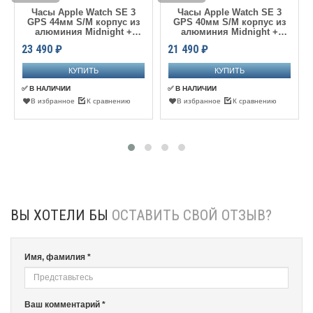
Часы Apple Watch SE 3
Часы Apple Watch SE 3
GPS 44мм S/M корпус из
GPS 40мм S/M корпус из
алюминия Midnight +
алюминия Midnight +
ремешок Midnight
ремешок Midnight
23 490
₽
21 490
₽
✅ В НАЛИЧИИ
✅ В НАЛИЧИИ
В избранное
К сравнению
В избранное
К сравнению
ВЫ ХОТЕЛИ БЫ
ОСТАВИТЬ СВОЙ ОТЗЫВ?
Имя, фамилия *
Ваш комментарий *