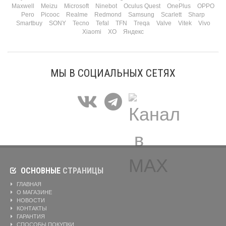
Maxwell
Meizu
Microsoft
Ninebot
Oculus Quest
OnePlus
OPPO
Pero
Picooc
Realme
Redmond
Samsung
Scarlett
Sharp
Smartbuy
SONY
Tecno
Tefal
TFN
Treqa
Valve
Vitek
Vivo
Xiaomi
XO
Яндекс
МЫ В СОЦИАЛЬНЫХ СЕТЯХ
ОСНОВНЫЕ
СТРАНИЦЫ
ГЛАВНАЯ
О МАГАЗИНЕ
НОВОСТИ
КОНТАКТЫ
ГАРАНТИЯ
СПОСОБЫ ПОКУПКИ