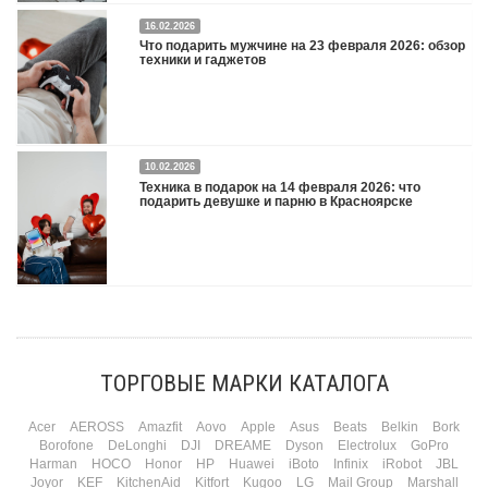
16.02.2026
Что подарить на 8 марта 2026: техника для женщин
Подробнее
Что подарить мужчине на 23 февраля 2026: обзор
техники и гаджетов
Двадцать третье февраля — праздник, на который мужчины делают вид, что им
10.02.2026
все равно. А потом три дня рассказывают коллегам, какую колонку / приставку /
Техника в подарок на 14 февраля 2026: что
камеру им подарили. Не верьте словам — верьте глазам, которые загораются
подарить девушке и парню в Красноярске
при виде новой коробки.
Подробнее
Три праздника за полтора месяца. Сначала вторая половинка ждет чуда на 14
февраля. Потом коллеги скидываются «на что-нибудь мужское» к 23-му. А 8
марта — контрольный выстрел по кошельку. Начнем с первого — потому что он
самый коварный: дарить нужно обоим, а промахнуться нельзя ни с одним
ТОРГОВЫЕ МАРКИ КАТАЛОГА
Подробнее
Acer
AEROSS
Amazfit
Aovo
Apple
Asus
Beats
Belkin
Bork
Borofone
DeLonghi
DJI
DREAME
Dyson
Electrolux
GoPro
Harman
HOCO
Honor
HP
Huawei
iBoto
Infinix
iRobot
JBL
Joyor
KEF
KitchenAid
Kitfort
Kugoo
LG
Mail Group
Marshall