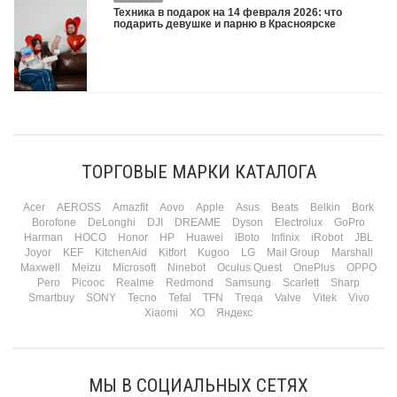
все равно. А потом три дня рассказывают коллегам, какую колонку / приставку /
Техника в подарок на 14 февраля 2026: что
камеру им подарили. Не верьте словам — верьте глазам, которые загораются
подарить девушке и парню в Красноярске
при виде новой коробки.
Подробнее
Три праздника за полтора месяца. Сначала вторая половинка ждет чуда на 14
февраля. Потом коллеги скидываются «на что-нибудь мужское» к 23-му. А 8
марта — контрольный выстрел по кошельку. Начнем с первого — потому что он
самый коварный: дарить нужно обоим, а промахнуться нельзя ни с одним
ТОРГОВЫЕ МАРКИ КАТАЛОГА
Подробнее
Acer
AEROSS
Amazfit
Aovo
Apple
Asus
Beats
Belkin
Bork
Borofone
DeLonghi
DJI
DREAME
Dyson
Electrolux
GoPro
Harman
HOCO
Honor
HP
Huawei
iBoto
Infinix
iRobot
JBL
Joyor
KEF
KitchenAid
Kitfort
Kugoo
LG
Mail Group
Marshall
Maxwell
Meizu
Microsoft
Ninebot
Oculus Quest
OnePlus
OPPO
Pero
Picooc
Realme
Redmond
Samsung
Scarlett
Sharp
Smartbuy
SONY
Tecno
Tefal
TFN
Treqa
Valve
Vitek
Vivo
Xiaomi
XO
Яндекс
МЫ В СОЦИАЛЬНЫХ СЕТЯХ