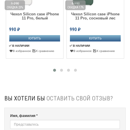
1 290
1 190
СКИДКА 23%
СКИДКА 17%
С
Чехол Silicon case iPhone
Чехол Silicon case iPhone
11 Pro, белый
11 Pro, сосновый лес
990
₽
990
₽
✅ В НАЛИЧИИ
✅ В НАЛИЧИИ
В избранное
К сравнению
В избранное
К сравнению
ВЫ ХОТЕЛИ БЫ
ОСТАВИТЬ СВОЙ ОТЗЫВ?
Имя, фамилия *