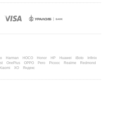
o
Harman
HOCO
Honor
HP
Huawei
iBoto
Infinix
st
OnePlus
OPPO
Pero
Picooc
Realme
Redmond
Xiaomi
XO
Яндекс