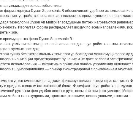
ная укладка для волос любого типа
я форма корпуса Dyson Supersonic R обеспечивает удобное использование, 
ирования: устройство не затягивает волоски во время сушки и не повреждает
даря технологии Dyson Air Multiplier воздушные потоки нагреваются равном
ненность. Изогнутая форма распределяет воздух по всем направлениям, ис
ретых зон.
е преимущества фена Dyson Supersonic R:
теллектуальная система распознавания насадок — устройство автоматически
используемых насадок;
страя сушка без экстремальных температур благодаря мощному цифровому д
хнология ионизации предотвращает пушение и не дает волосам электризоват
остота использования — интуитивно понятная панель управления облегчает 
хнология шумоподавления — прибор сконструирован с применением акустиче
.
омплектуется сменными насадками, фиксирующимися с помощью магнитов. Ф
ку и придать волосам естественный блеск. Формфактор устройства продуман 
омичной рукоятки фен удобно лежит в руке, повышая комфорт укладки. Мощн
ами любого типа: кудрявыми, прямыми, жесткими, непослушными, тонкими.