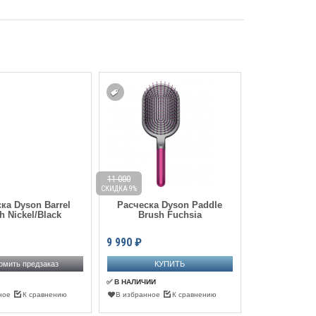
11 000
9 990
СКИДКА 9%
СКИДКА 30%
ка Dyson Barrel
Расческа Dyson Paddle
Расческа 
h Nickel/Black
Brush Fuchsia
Brus
9 990
₽
6 990
₽
мить предзаказ
Оформить
✅ В НАЛИЧИИ
ПРЕДЗАКАЗ
ное
К сравнению
В избранное
К сравнению
В избранное