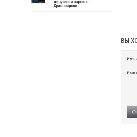
девушке и парню в
приставку / камеру им подарили. Не верьте
Красноярске
словам — верьте глазам, которые загораются при
виде новой коробки.
Подробнее
Три праздника за полтора месяца. Сначала вторая
половинка ждет чуда на 14 февраля. Потом
коллеги скидываются «на что-нибудь мужское» к
23-му. А 8 марта — контрольный выстрел по
кошельку. Начнем с первого — потому что он
ВЫ Х
самый коварный: дарить нужно обоим, а
промахнуться нельзя ни с одним
Подробнее
Имя,
Ваш 
От