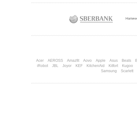
Acer
AEROSS
Amazfit
Aovo
Apple
Asus
Beats
B
iRobot
JBL
Joyor
KEF
KitchenAid
Kitfort
Kugoo
Samsung
Scarlett