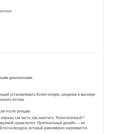
внению
рными диапазонами.
ющий устанавливать более низкую, среднюю и высокую
ушного потока.
ки после укладки.
образы так часто, как захотите. Технологичный Г-
ируемой сушки волос. Оригинальный дизайн — не
поток воздуха, который равномерно нагревается,