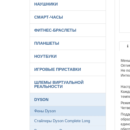
НАУШНИКИ
СМАРТ-ЧАСЫ
ФИТНЕС-БРАСЛЕТЫ
ПЛАНШЕТЫ
НОУТБУКИ
Меньш
Опти
ИГРОВЫЕ ПРИСТАВКИ
Не по
Интел
ШЛЕМЫ ВИРТУАЛЬНОЙ
РЕАЛЬНОСТИ
Настр
Кажда
темпе
DYSON
Режим
Четве
Фены Dyson
Подде
образ
Стайлеры Dyson Complete Long
единс
обесп