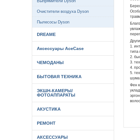
Выпрямители Dyson
Береж
Очистители воздуха Dyson
Особа
травм
Пылесосы Dyson
Благо
увлаж
DREAME
перег
Други
1. ин
Аксессуары AceCase
типа 
2. бы
ЧЕМОДАНЫ
3. те
4. пр
5. те
БЫТОВАЯ ТЕХНИКА
шума
Фен к
ЭКШН-КАМЕРЫ/
уклад
ФОТОАППАРАТЫ
эргон
волос
АКУСТИКА
РЕМОНТ
АКСЕССУАРЫ