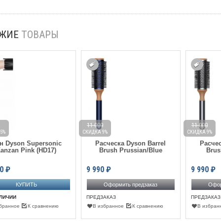
ОЖИЕ
ТОВАРЫ
11 000
11 000
5%
СКИДКА 9%
СКИДКА 9%
н Dyson Supersonic
Расческа Dyson Barrel
Расчес
anzan Pink (HD17)
Brush Prussian/Blue
Brus
0
₽
9 990
₽
9 990
₽
Оформить предзаказ
Офор
АЛИЧИИ
ПРЕДЗАКАЗ
ПРЕДЗАКАЗ
бранное
К сравнению
В избранное
К сравнению
В избран