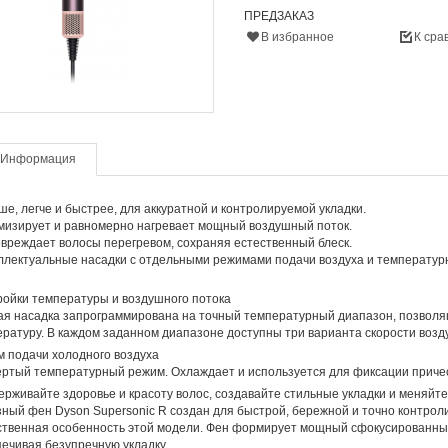
ПРЕДЗАКАЗ
В избранное
К сра
Информация
е, легче и быстрее, для аккуратной и контролируемой укладки.
мизирует и равномерно нагревает мощный воздушный поток.
вреждает волосы перегревом, сохраняя естественный блеск.
лектуальные насадки с отдельными режимами подачи воздуха и температу
ойки температуры и воздушного потока
я насадка запрограммирована на точный температурный диапазон, позволя
ратуру. В каждом заданном диапазоне доступны три варианта скорости возд
 подачи холодного воздуха
ртый температурный режим. Охлаждает и используется для фиксации причес
рживайте здоровье и красоту волос
, создавайте стильные укладки и меняйте 
ный фен Dyson Supersonic R создан для быстрой, бережной и точно контрол
твенная особенность этой модели. Фен формирует мощный сфокусированный 
ечивая безупречную укладку.