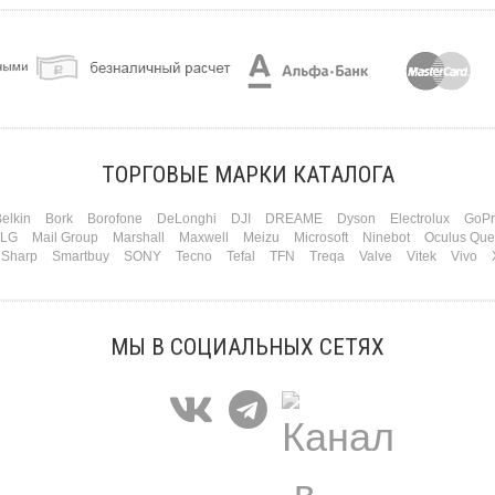
ТОРГОВЫЕ МАРКИ КАТАЛОГА
elkin
Bork
Borofone
DeLonghi
DJI
DREAME
Dyson
Electrolux
GoPr
LG
Mail Group
Marshall
Maxwell
Meizu
Microsoft
Ninebot
Oculus Que
Sharp
Smartbuy
SONY
Tecno
Tefal
TFN
Treqa
Valve
Vitek
Vivo
МЫ В СОЦИАЛЬНЫХ СЕТЯХ