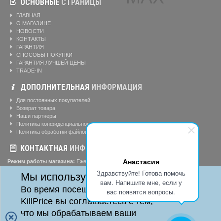
ОСНОВНЫЕ
СТРАНИЦЫ
ГЛАВНАЯ
О МАГАЗИНЕ
НОВОСТИ
КОНТАКТЫ
ГАРАНТИЯ
СПОСОБЫ ПОКУПКИ
ГАРАНТИЯ ЛУЧШЕЙ ЦЕНЫ
TRADE-IN
ДОПОЛНИТЕЛЬНАЯ
ИНФОРМАЦИЯ
Для постоянных покупателей
Возврат товара
Наши партнеры
Политика конфиденциальности
Политика обработки файлов cookie
КОНТАКТНАЯ
ИНФОРМАЦИЯ
Анастасия
Режим работы магазина:
Ежедневно: 10:00-20:00
Телефоны:
Здравствуйте! Готова помочь
Мы используем cookie
8-904-895-02-20
вам. Напишите мне, если у
Адрес:
г. Красноярск, ул. Алексеева, д. 24, офис 41
Во время посещения сайта
вас появятся вопросы.
KillPrice вы соглашаетесь с тем,
что мы обрабатываем ваши
Killprice24 © 2014 - 2026
Killprice24 Магазин цифровой техники.