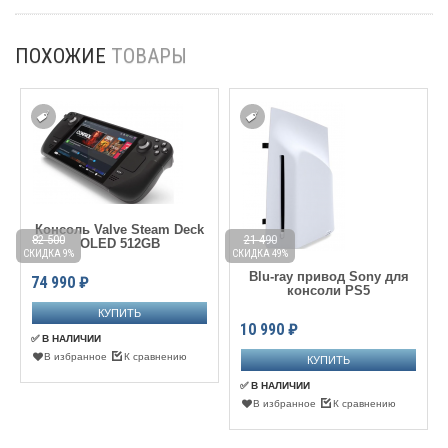
ПОХОЖИЕ
ТОВАРЫ
Консоль Valve Steam Deck
82 500
21 490
OLED 512GB
СКИДКА 9%
СКИДКА 49%
С
Blu-ray привод Sony для
74 990
₽
консоли PS5
10 990
₽
✅ В НАЛИЧИИ
В избранное
К сравнению
✅ В НАЛИЧИИ
В избранное
К сравнению