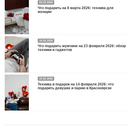
02.03.2026
Что подарить на 8 марта 2026: техника для
женщин
16.02.2026
Что подарить на 8 марта 2026: техника для женщин
Подробнее
Что подарить мужчине на 23 февраля 2026: обзор
техники и гаджетов
Двадцать третье февраля — праздник, на который мужчины делают вид, что им
10.02.2026
все равно. А потом три дня рассказывают коллегам, какую колонку / приставку /
Техника в подарок на 14 февраля 2026: что
камеру им подарили. Не верьте словам — верьте глазам, которые загораются
подарить девушке и парню в Красноярске
при виде новой коробки.
Подробнее
Три праздника за полтора месяца. Сначала вторая половинка ждет чуда на 14
февраля. Потом коллеги скидываются «на что-нибудь мужское» к 23-му. А 8
марта — контрольный выстрел по кошельку. Начнем с первого — потому что он
самый коварный: дарить нужно обоим, а промахнуться нельзя ни с одним