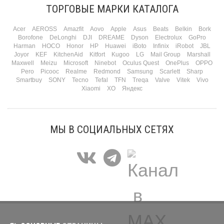
ТОРГОВЫЕ МАРКИ КАТАЛОГА
Подробнее
Acer
AEROSS
Amazfit
Aovo
Apple
Asus
Beats
Belkin
Bork
Borofone
DeLonghi
DJI
DREAME
Dyson
Electrolux
GoPro
Harman
HOCO
Honor
HP
Huawei
iBoto
Infinix
iRobot
JBL
Joyor
KEF
KitchenAid
Kitfort
Kugoo
LG
Mail Group
Marshall
Maxwell
Meizu
Microsoft
Ninebot
Oculus Quest
OnePlus
OPPO
Pero
Picooc
Realme
Redmond
Samsung
Scarlett
Sharp
Smartbuy
SONY
Tecno
Tefal
TFN
Treqa
Valve
Vitek
Vivo
Xiaomi
XO
Яндекс
МЫ В СОЦИАЛЬНЫХ СЕТЯХ