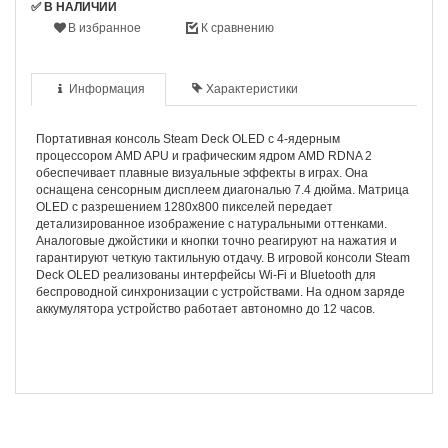
✅ В НАЛИЧИИ
В избранное
К сравнению
Информация
Характеристики
Портативная консоль Steam Deck OLED с 4-ядерным
процессором AMD APU и графическим ядром AMD RDNA 2
обеспечивает плавные визуальные эффекты в играх. Она
оснащена сенсорным дисплеем диагональю 7.4 дюйма. Матрица
OLED с разрешением 1280x800 пикселей передает
детализированное изображение с натуральными оттенками.
Аналоговые джойстики и кнопки точно реагируют на нажатия и
гарантируют четкую тактильную отдачу. В игровой консоли Steam
Deck OLED реализованы интерфейсы Wi-Fi и Bluetooth для
беспроводной синхронизации с устройствами. На одном заряде
аккумулятора устройство работает автономно до 12 часов.