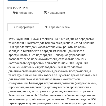
✅ В НАЛИЧИИ
В избранное
К сравнению
Информация
Характеристики
TWS-наушники Huawei FreeBuds Pro 5 объединяют передовые
технологии и комфорт для вашего ежедневного использования.
Они предлагают до 9 часов автономной работы на одной
зарядке, а в комплекте с зарядным кейсом - до 38 часов
прослушивания без подзарядки. Сенсорное управление
позволяет легко переключать треки, отвечать на звонки и
настраивать звук простым прикосновением. Эти наушники
оснащены активным шумоподавлением, интеллектом
динамического шумоподавления, режимами прозрачности, а
также функциями защиты голоса от шумов во время звонков - всё
для максимально качественного звука и комфортной
коммуникации. Благодаря встроенным датчикам (инфракрасным,
гироскопам, акселерометру, датчику костной проводимости и
давления) они адаптируются под ваши движения и окружение.
Технология Bluetooth 6.0 обеспечивает стабильное соединение с
несколькими устройствами одновременно. Степень защиты IP57
гарантирует водонепроницаемость и пылезащиту, что делает их