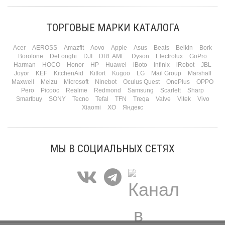
февраля. Потом коллеги скидываются «на что-нибудь мужское» к 23-му. А 8
марта — контрольный выстрел по кошельку. Начнем с первого — потому что он
самый коварный: дарить нужно обоим, а промахнуться нельзя ни с одним
ТОРГОВЫЕ МАРКИ КАТАЛОГА
Подробнее
Acer
AEROSS
Amazfit
Aovo
Apple
Asus
Beats
Belkin
Bork
Borofone
DeLonghi
DJI
DREAME
Dyson
Electrolux
GoPro
Harman
HOCO
Honor
HP
Huawei
iBoto
Infinix
iRobot
JBL
Joyor
KEF
KitchenAid
Kitfort
Kugoo
LG
Mail Group
Marshall
Maxwell
Meizu
Microsoft
Ninebot
Oculus Quest
OnePlus
OPPO
Pero
Picooc
Realme
Redmond
Samsung
Scarlett
Sharp
Smartbuy
SONY
Tecno
Tefal
TFN
Treqa
Valve
Vitek
Vivo
Xiaomi
XO
Яндекс
МЫ В СОЦИАЛЬНЫХ СЕТЯХ