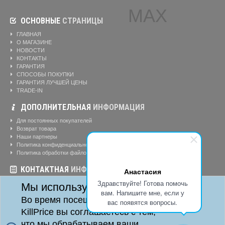
ОСНОВНЫЕ
СТРАНИЦЫ
ГЛАВНАЯ
О МАГАЗИНЕ
НОВОСТИ
КОНТАКТЫ
ГАРАНТИЯ
СПОСОБЫ ПОКУПКИ
ГАРАНТИЯ ЛУЧШЕЙ ЦЕНЫ
TRADE-IN
ДОПОЛНИТЕЛЬНАЯ
ИНФОРМАЦИЯ
Для постоянных покупателей
Возврат товара
Наши партнеры
Политика конфиденциальности
Политика обработки файлов cookie
КОНТАКТНАЯ
ИНФОРМАЦИЯ
Анастасия
Режим работы магазина:
Ежедневно: 10:00-20:00
Телефоны:
Здравствуйте! Готова помочь
Мы используем cookie
8-904-895-02-20
вам. Напишите мне, если у
Адрес:
г. Красноярск, ул. Алексеева, д. 24, офис 41
Во время посещения сайта
вас появятся вопросы.
KillPrice вы соглашаетесь с тем,