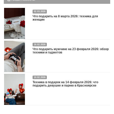
02.03.2026
Что подарить на 8 марта 2026: техника для
женщин
16.02.2026
Что подарить на 8 марта 2026: техника для женщин
Подробнее
Что подарить мужчине на 23 февраля 2026: обзор
техники и гаджетов
Двадцать третье февраля — праздник, на который мужчины делают вид, что им
10.02.2026
все равно. А потом три дня рассказывают коллегам, какую колонку / приставку /
Техника в подарок на 14 февраля 2026: что
камеру им подарили. Не верьте словам — верьте глазам, которые загораются
подарить девушке и парню в Красноярске
при виде новой коробки.
Подробнее
Три праздника за полтора месяца. Сначала вторая половинка ждет чуда на 14