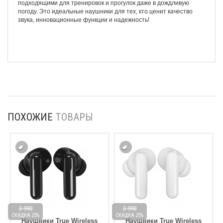
подходящими для тренировок и прогулок даже в дождливую
погоду. Это идеальные наушники для тех, кто ценит качество
звука, инновационные функции и надежность!
ПОХОЖИЕ
ТОВАРЫ
3 990
3 990
СКИДКА 25%
СКИДКА 25%
С
Наушники True Wireless
Наушники True Wireless