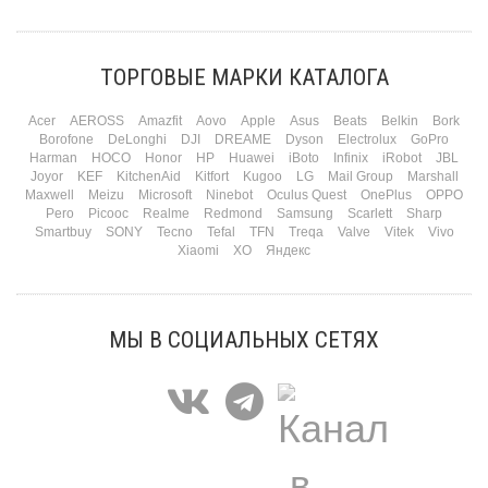
Три праздника за полтора месяца. Сначала вторая половинка ждет чуда на 14
февраля. Потом коллеги скидываются «на что-нибудь мужское» к 23-му. А 8
марта — контрольный выстрел по кошельку. Начнем с первого — потому что он
самый коварный: дарить нужно обоим, а промахнуться нельзя ни с одним
ТОРГОВЫЕ МАРКИ КАТАЛОГА
Подробнее
Acer
AEROSS
Amazfit
Aovo
Apple
Asus
Beats
Belkin
Bork
Borofone
DeLonghi
DJI
DREAME
Dyson
Electrolux
GoPro
Harman
HOCO
Honor
HP
Huawei
iBoto
Infinix
iRobot
JBL
Joyor
KEF
KitchenAid
Kitfort
Kugoo
LG
Mail Group
Marshall
Maxwell
Meizu
Microsoft
Ninebot
Oculus Quest
OnePlus
OPPO
Pero
Picooc
Realme
Redmond
Samsung
Scarlett
Sharp
Smartbuy
SONY
Tecno
Tefal
TFN
Treqa
Valve
Vitek
Vivo
Xiaomi
XO
Яндекс
МЫ В СОЦИАЛЬНЫХ СЕТЯХ