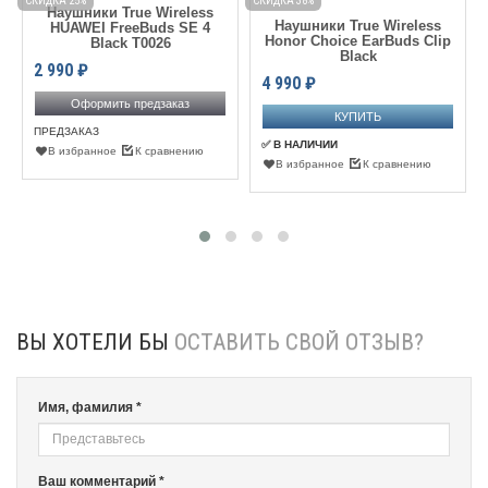
СКИДКА 25%
СКИДКА 38%
С
Наушники True Wireless
Наушники True Wireless
HUAWEI FreeBuds SE 4
Honor Choice EarBuds Clip
Black T0026
Black
2 990
₽
4 990
₽
Оформить предзаказ
ПРЕДЗАКАЗ
✅ В НАЛИЧИИ
В избранное
К сравнению
В избранное
К сравнению
ВЫ ХОТЕЛИ БЫ
ОСТАВИТЬ СВОЙ ОТЗЫВ?
Имя, фамилия *
Ваш комментарий *