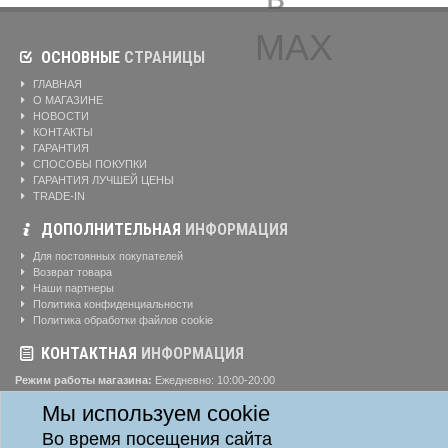
ОСНОВНЫЕ
СТРАНИЦЫ
ГЛАВНАЯ
О МАГАЗИНЕ
НОВОСТИ
КОНТАКТЫ
ГАРАНТИЯ
СПОСОБЫ ПОКУПКИ
ГАРАНТИЯ ЛУЧШЕЙ ЦЕНЫ
TRADE-IN
ДОПОЛНИТЕЛЬНАЯ
ИНФОРМАЦИЯ
Для постоянных покупателей
Возврат товара
Наши партнеры
Политика конфиденциальности
Политика обработки файлов cookie
КОНТАКТНАЯ
ИНФОРМАЦИЯ
Режим работы магазина:
Ежедневно: 10:00-20:00
Телефоны:
Мы используем cookie
8-904-895-02-20
Адрес:
г. Красноярск, ул. Алексеева, д. 24, офис 41
Во время посещения сайта