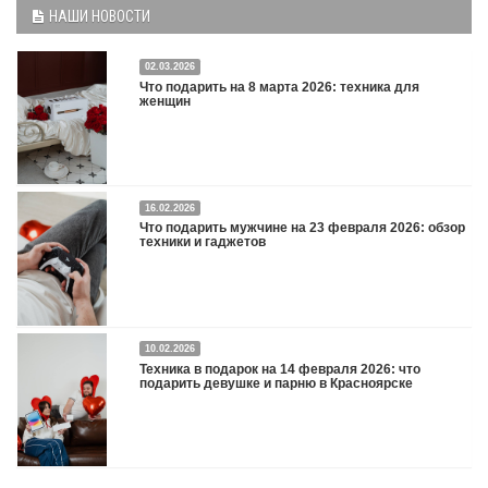
НАШИ НОВОСТИ
02.03.2026
Что подарить на 8 марта 2026: техника для
женщин
16.02.2026
Что подарить на 8 марта 2026: техника для женщин
Подробнее
Что подарить мужчине на 23 февраля 2026: обзор
техники и гаджетов
Двадцать третье февраля — праздник, на который мужчины делают вид, что им
10.02.2026
все равно. А потом три дня рассказывают коллегам, какую колонку / приставку /
Техника в подарок на 14 февраля 2026: что
камеру им подарили. Не верьте словам — верьте глазам, которые загораются
подарить девушке и парню в Красноярске
при виде новой коробки.
Подробнее