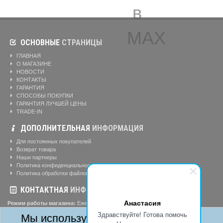
ОСНОВНЫЕ
СТРАНИЦЫ
ГЛАВНАЯ
О МАГАЗИНЕ
НОВОСТИ
КОНТАКТЫ
ГАРАНТИЯ
СПОСОБЫ ПОКУПКИ
ГАРАНТИЯ ЛУЧШЕЙ ЦЕНЫ
TRADE-IN
ДОПОЛНИТЕЛЬНАЯ
ИНФОРМАЦИЯ
Для постоянных покупателей
Возврат товара
Наши партнеры
Политика конфиденциальности
Политика обработки файлов cookie
КОНТАКТНАЯ
ИНФОРМАЦИЯ
Анастасия
Режим работы магазина:
Ежедневно: 10:00-20:00
Телефоны:
Здравствуйте! Готова помочь
Мы используем cookie
8-904-895-02-20