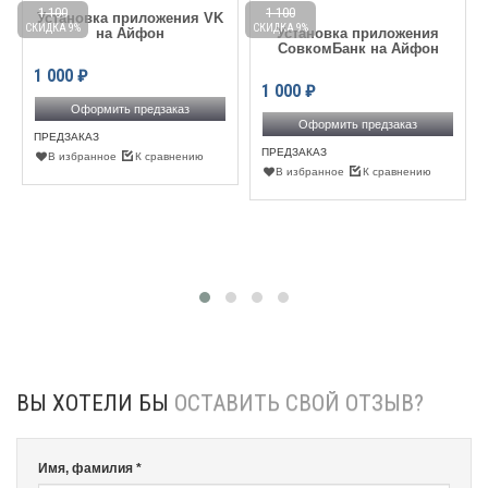
1 100
1 100
Установка приложения VK
СКИДКА 9%
СКИДКА 9%
С
на Айфон
Установка приложения
СовкомБанк на Айфон
1 000
₽
1 000
₽
Оформить предзаказ
Оформить предзаказ
ПРЕДЗАКАЗ
ПРЕДЗАКАЗ
В избранное
К сравнению
В избранное
К сравнению
ВЫ ХОТЕЛИ БЫ
ОСТАВИТЬ СВОЙ ОТЗЫВ?
Имя, фамилия *