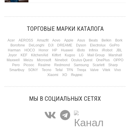
Три праздника за полтора месяца. Сначала вторая половинка ждет чуда на 14
февраля. Потом коллеги скидываются «на что-нибудь мужское» к 23-му. А 8
марта — контрольный выстрел по кошельку. Начнем с первого — потому что он
самый коварный: дарить нужно обоим, а промахнуться нельзя ни с одним
ТОРГОВЫЕ МАРКИ КАТАЛОГА
Подробнее
Acer
AEROSS
Amazfit
Aovo
Apple
Asus
Beats
Belkin
Bork
Borofone
DeLonghi
DJI
DREAME
Dyson
Electrolux
GoPro
Harman
HOCO
Honor
HP
Huawei
iBoto
Infinix
iRobot
JBL
Joyor
KEF
KitchenAid
Kitfort
Kugoo
LG
Mail Group
Marshall
Maxwell
Meizu
Microsoft
Ninebot
Oculus Quest
OnePlus
OPPO
Pero
Picooc
Realme
Redmond
Samsung
Scarlett
Sharp
Smartbuy
SONY
Tecno
Tefal
TFN
Treqa
Valve
Vitek
Vivo
Xiaomi
XO
Яндекс
МЫ В СОЦИАЛЬНЫХ СЕТЯХ