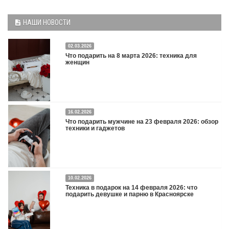
НАШИ НОВОСТИ
02.03.2026
Что подарить на 8 марта 2026: техника для
женщин
16.02.2026
Что подарить на 8 марта 2026: техника для женщин
Подробнее
Что подарить мужчине на 23 февраля 2026: обзор
техники и гаджетов
Двадцать третье февраля — праздник, на который мужчины делают вид, что им
10.02.2026
все равно. А потом три дня рассказывают коллегам, какую колонку / приставку /
Техника в подарок на 14 февраля 2026: что
камеру им подарили. Не верьте словам — верьте глазам, которые загораются
подарить девушке и парню в Красноярске
при виде новой коробки.
Подробнее