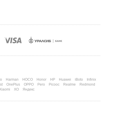
o
Harman
HOCO
Honor
HP
Huawei
iBoto
Infinix
st
OnePlus
OPPO
Pero
Picooc
Realme
Redmond
Xiaomi
XO
Яндекс