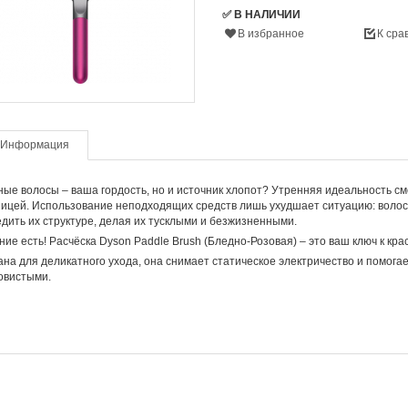
✅ В НАЛИЧИИ
В избранное
К сра
Информация
ые волосы – ваша гордость, но и источник хлопот? Утренняя идеальность с
ицей. Использование неподходящих средств лишь ухудшает ситуацию: волос
дить их структуре, делая их тусклыми и безжизненными.
ие есть! Расчёска Dyson Paddle Brush (Бледно-Розовая) – это ваш ключ к кр
на для деликатного ухода, она снимает статическое электричество и помогае
овистыми.