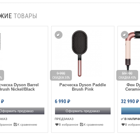
ОЖИЕ
ТОВАРЫ
9 990
59 990
9%
СКИДКА 30%
СКИДКА 45%
сческа Dyson Barrel
Расческа Dyson Paddle
Фен Dy
Brush Nickel/Black
Brush Pink
Cerami
₽
6 990
₽
32 990
₽
Оформить предзаказ
Оформить предзаказ
АКАЗ
ПРЕДЗАКАЗ
✅ В НАЛИЧ
бранное
К сравнению
В избранное
К сравнению
В избран