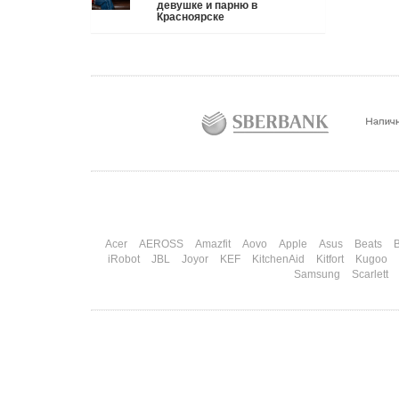
девушке и парню в
приставку / камеру им подарили. Не верьте
Красноярске
словам — верьте глазам, которые загораются при
виде новой коробки.
Подробнее
Три праздника за полтора месяца. Сначала вторая
половинка ждет чуда на 14 февраля. Потом
коллеги скидываются «на что-нибудь мужское» к
23-му. А 8 марта — контрольный выстрел по
кошельку. Начнем с первого — потому что он
самый коварный: дарить нужно обоим, а
промахнуться нельзя ни с одним
Подробнее
Acer
AEROSS
Amazfit
Aovo
Apple
Asus
Beats
B
iRobot
JBL
Joyor
KEF
KitchenAid
Kitfort
Kugoo
Samsung
Scarlett