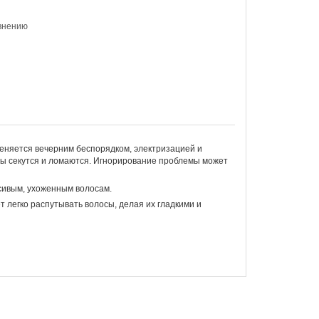
внению
меняется вечерним беспорядком, электризацией и
ы секутся и ломаются. Игнорирование проблемы может
асивым, ухоженным волосам.
т легко распутывать волосы, делая их гладкими и