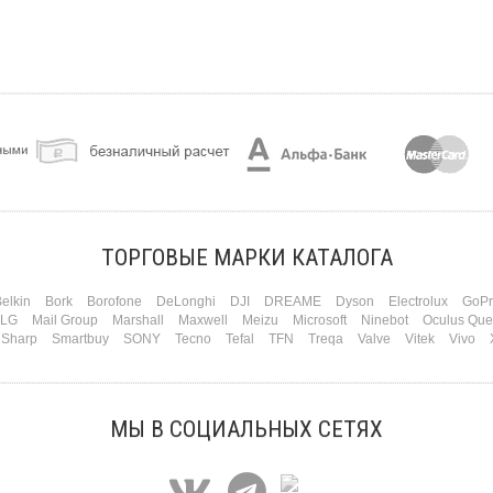
ТОРГОВЫЕ МАРКИ КАТАЛОГА
elkin
Bork
Borofone
DeLonghi
DJI
DREAME
Dyson
Electrolux
GoPr
LG
Mail Group
Marshall
Maxwell
Meizu
Microsoft
Ninebot
Oculus Que
Sharp
Smartbuy
SONY
Tecno
Tefal
TFN
Treqa
Valve
Vitek
Vivo
МЫ В СОЦИАЛЬНЫХ СЕТЯХ