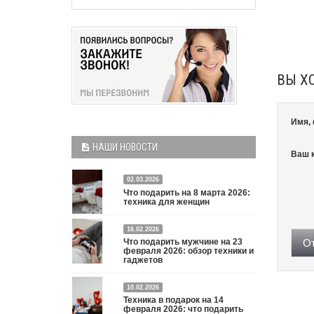
ВЫ Х
Имя,
НАШИ НОВОСТИ
Ваш 
02.03.2026
Что подарить на 8 марта 2026:
техника для женщин
Что подарить на 8 марта 2026: техника для
16.02.2026
От
Что подарить мужчине на 23
женщин
Подробнее
февраля 2026: обзор техники и
гаджетов
Двадцать третье февраля — праздник, на который
10.02.2026
мужчины делают вид, что им все равно. А потом
Техника в подарок на 14
три дня рассказывают коллегам, какую колонку /
февраля 2026: что подарить