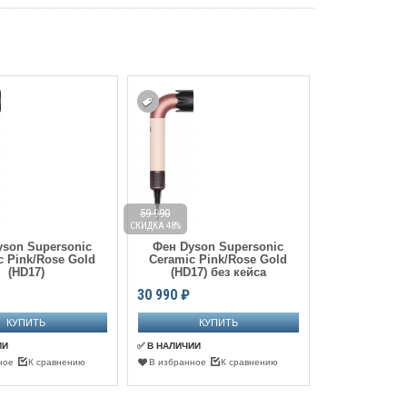
59 990
59 990
СКИДКА 48%
СКИДКА 48%
son Supersonic
Фен Dyson Supersonic
Фен Dyson
c Pink/Rose Gold
Ceramic Pink/Rose Gold
Jasper/Plu
(HD17)
(HD17) без кейса
к
30 990
₽
30 990
₽
ИИ
✅ В НАЛИЧИИ
✅ В НАЛИЧИИ
ное
К сравнению
В избранное
К сравнению
В избранное