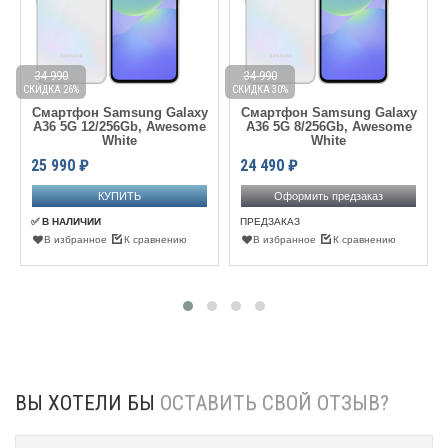
34 990
34 990
СКИДКА 26%
СКИДКА 30%
С
Смартфон Samsung Galaxy
Смартфон Samsung Galaxy
A36 5G 12/256Gb, Awesome
A36 5G 8/256Gb, Awesome
White
White
25 990
₽
24 490
₽
Оформить предзаказ
✅ В НАЛИЧИИ
ПРЕДЗАКАЗ
В избранное
К сравнению
В избранное
К сравнению
ВЫ ХОТЕЛИ БЫ
ОСТАВИТЬ СВОЙ ОТЗЫВ?