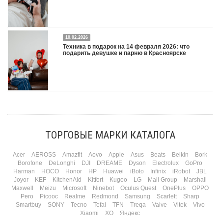
Двадцать третье февраля — праздник, на который мужчины делают вид, что им
10.02.2026
все равно. А потом три дня рассказывают коллегам, какую колонку / приставку /
Техника в подарок на 14 февраля 2026: что
камеру им подарили. Не верьте словам — верьте глазам, которые загораются
подарить девушке и парню в Красноярске
при виде новой коробки.
Подробнее
Три праздника за полтора месяца. Сначала вторая половинка ждет чуда на 14
февраля. Потом коллеги скидываются «на что-нибудь мужское» к 23-му. А 8
марта — контрольный выстрел по кошельку. Начнем с первого — потому что он
самый коварный: дарить нужно обоим, а промахнуться нельзя ни с одним
ТОРГОВЫЕ МАРКИ КАТАЛОГА
Подробнее
Acer
AEROSS
Amazfit
Aovo
Apple
Asus
Beats
Belkin
Bork
Borofone
DeLonghi
DJI
DREAME
Dyson
Electrolux
GoPro
Harman
HOCO
Honor
HP
Huawei
iBoto
Infinix
iRobot
JBL
Joyor
KEF
KitchenAid
Kitfort
Kugoo
LG
Mail Group
Marshall
Maxwell
Meizu
Microsoft
Ninebot
Oculus Quest
OnePlus
OPPO
Pero
Picooc
Realme
Redmond
Samsung
Scarlett
Sharp
Smartbuy
SONY
Tecno
Tefal
TFN
Treqa
Valve
Vitek
Vivo
Xiaomi
XO
Яндекс