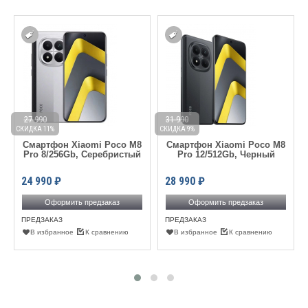
27 990
31 990
СКИДКА 11%
СКИДКА 9%
С
Смартфон Xiaomi Poco M8
Смартфон Xiaomi Poco M8
Pro 8/256Gb, Серебристый
Pro 12/512Gb, Черный
24 990
₽
28 990
₽
Оформить предзаказ
Оформить предзаказ
ПРЕДЗАКАЗ
ПРЕДЗАКАЗ
В избранное
К сравнению
В избранное
К сравнению