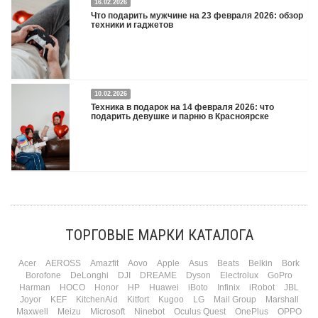
16.02.2026
Что подарить на 8 марта 2026: техника для женщин
Подробнее
Что подарить мужчине на 23 февраля 2026: обзор
техники и гаджетов
Двадцать третье февраля — праздник, на который мужчины делают вид, что им
10.02.2026
все равно. А потом три дня рассказывают коллегам, какую колонку / приставку /
Техника в подарок на 14 февраля 2026: что
камеру им подарили. Не верьте словам — верьте глазам, которые загораются
подарить девушке и парню в Красноярске
при виде новой коробки.
Подробнее
Три праздника за полтора месяца. Сначала вторая половинка ждет чуда на 14
февраля. Потом коллеги скидываются «на что-нибудь мужское» к 23-му. А 8
марта — контрольный выстрел по кошельку. Начнем с первого — потому что он
самый коварный: дарить нужно обоим, а промахнуться нельзя ни с одним
ТОРГОВЫЕ МАРКИ КАТАЛОГА
Подробнее
Acer
AEROSS
Amazfit
Aovo
Apple
Asus
Beats
Belkin
Bork
Borofone
DeLonghi
DJI
DREAME
Dyson
Electrolux
GoPro
Harman
HOCO
Honor
HP
Huawei
iBoto
Infinix
iRobot
JBL
Joyor
KEF
KitchenAid
Kitfort
Kugoo
LG
Mail Group
Marshall
Maxwell
Meizu
Microsoft
Ninebot
Oculus Quest
OnePlus
OPPO