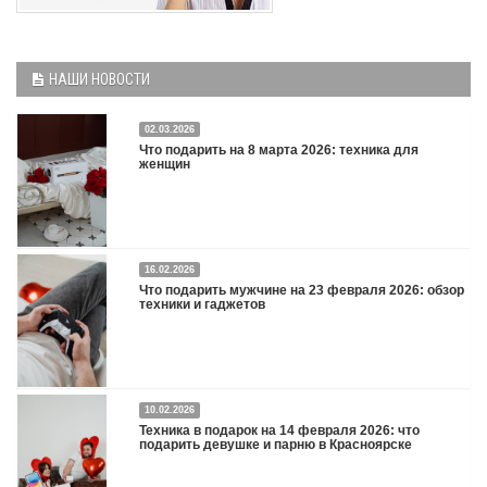
НАШИ НОВОСТИ
02.03.2026
Что подарить на 8 марта 2026: техника для
женщин
16.02.2026
Что подарить на 8 марта 2026: техника для женщин
Подробнее
Что подарить мужчине на 23 февраля 2026: обзор
техники и гаджетов
Двадцать третье февраля — праздник, на который мужчины делают вид, что им
10.02.2026
все равно. А потом три дня рассказывают коллегам, какую колонку / приставку /
Техника в подарок на 14 февраля 2026: что
камеру им подарили. Не верьте словам — верьте глазам, которые загораются
подарить девушке и парню в Красноярске
при виде новой коробки.
Подробнее