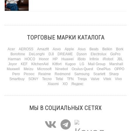
Три праздника за полтора месяца. Сначала вторая половинка ждет чуда на 14
февраля. Потом коллеги скидываются «на что-нибудь мужское» к 23-му. А 8
марта — контрольный выстрел по кошельку. Начнем с первого — потому что он
самый коварный: дарить нужно обоим, а промахнуться нельзя ни с одним
ТОРГОВЫЕ МАРКИ КАТАЛОГА
Подробнее
Acer
AEROSS
Amazfit
Aovo
Apple
Asus
Beats
Belkin
Bork
Borofone
DeLonghi
DJI
DREAME
Dyson
Electrolux
GoPro
Harman
HOCO
Honor
HP
Huawei
iBoto
Infinix
iRobot
JBL
Joyor
KEF
KitchenAid
Kitfort
Kugoo
LG
Mail Group
Marshall
Maxwell
Meizu
Microsoft
Ninebot
Oculus Quest
OnePlus
OPPO
Pero
Picooc
Realme
Redmond
Samsung
Scarlett
Sharp
Smartbuy
SONY
Tecno
Tefal
TFN
Treqa
Valve
Vitek
Vivo
Xiaomi
XO
Яндекс
МЫ В СОЦИАЛЬНЫХ СЕТЯХ