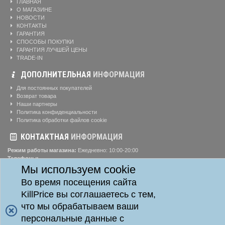
ГЛАВНАЯ
О МАГАЗИНЕ
НОВОСТИ
КОНТАКТЫ
ГАРАНТИЯ
СПОСОБЫ ПОКУПКИ
ГАРАНТИЯ ЛУЧШЕЙ ЦЕНЫ
TRADE-IN
ДОПОЛНИТЕЛЬНАЯ
ИНФОРМАЦИЯ
Для постоянных покупателей
Возврат товара
Наши партнеры
Политика конфиденциальности
Политика обработки файлов cookie
КОНТАКТНАЯ
ИНФОРМАЦИЯ
Режим работы магазина:
Ежедневно: 10:00-20:00
Телефоны:
8-904-895-02-20
Мы используем cookie
Адрес:
г. Красноярск, ул. Алексеева, д. 24, офис 41
Во время посещения сайта
KillPrice вы соглашаетесь с тем,
Killprice24 © 2014 - 2026
что мы обрабатываем ваши
Killprice24 Магазин цифровой техники.
персональные данные с
Данный информационный ресурс не является публичной офертой. Наличие и стоимость