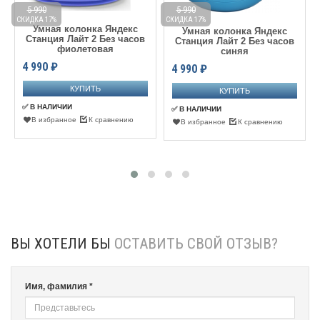
5 990
5 990
СКИДКА 17%
СКИДКА 17%
С
Умная колонка Яндекс
Умная колонка Яндекс
Станция Лайт 2 Без часов
Станция Лайт 2 Без часов
фиолетовая
синяя
4 990
₽
4 990
₽
✅ В НАЛИЧИИ
✅ В НАЛИЧИИ
В избранное
К сравнению
В избранное
К сравнению
ВЫ ХОТЕЛИ БЫ
ОСТАВИТЬ СВОЙ ОТЗЫВ?
Имя, фамилия *