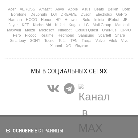
Acer
AEROSS
Amazfit
Aovo
Apple
Asus
Beats
Belkin
Bork
Borofone
DeLonghi
DJI
DREAME
Dyson
Electrolux
GoPro
Harman
HOCO
Honor
HP
Huawei
iBoto
Infinix
iRobot
JBL
Joyor
KEF
KitchenAid
Kitfort
Kugoo
LG
Mail Group
Marshall
Maxwell
Meizu
Microsoft
Ninebot
Oculus Quest
OnePlus
OPPO
Pero
Picooc
Realme
Redmond
Samsung
Scarlett
Sharp
Smartbuy
SONY
Tecno
Tefal
TFN
Treqa
Valve
Vitek
Vivo
Xiaomi
XO
Яндекс
МЫ В СОЦИАЛЬНЫХ СЕТЯХ
ОСНОВНЫЕ
СТРАНИЦЫ