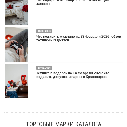
женщин
16.02.2026
Что подарить на 8 марта 2026: техника для женщин
Подробнее
Что подарить мужчине на 23 февраля 2026: обзор
техники и гаджетов
Двадцать третье февраля — праздник, на который мужчины делают вид, что им
10.02.2026
все равно. А потом три дня рассказывают коллегам, какую колонку / приставку /
Техника в подарок на 14 февраля 2026: что
камеру им подарили. Не верьте словам — верьте глазам, которые загораются
подарить девушке и парню в Красноярске
при виде новой коробки.
Подробнее
Три праздника за полтора месяца. Сначала вторая половинка ждет чуда на 14
февраля. Потом коллеги скидываются «на что-нибудь мужское» к 23-му. А 8
марта — контрольный выстрел по кошельку. Начнем с первого — потому что он
самый коварный: дарить нужно обоим, а промахнуться нельзя ни с одним
ТОРГОВЫЕ МАРКИ КАТАЛОГА
Подробнее