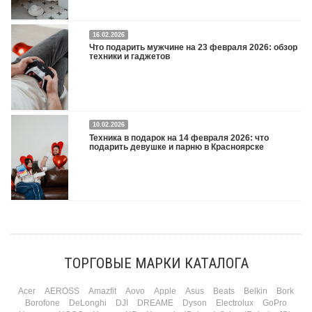
16.02.2026
Что подарить на 8 марта 2026: техника для женщин
Подробнее
Что подарить мужчине на 23 февраля 2026: обзор
техники и гаджетов
Двадцать третье февраля — праздник, на который мужчины делают вид, что им
10.02.2026
все равно. А потом три дня рассказывают коллегам, какую колонку / приставку /
Техника в подарок на 14 февраля 2026: что
камеру им подарили. Не верьте словам — верьте глазам, которые загораются
подарить девушке и парню в Красноярске
при виде новой коробки.
Подробнее
Три праздника за полтора месяца. Сначала вторая половинка ждет чуда на 14
февраля. Потом коллеги скидываются «на что-нибудь мужское» к 23-му. А 8
марта — контрольный выстрел по кошельку. Начнем с первого — потому что он
самый коварный: дарить нужно обоим, а промахнуться нельзя ни с одним
ТОРГОВЫЕ МАРКИ КАТАЛОГА
Подробнее
Acer
AEROSS
Amazfit
Aovo
Apple
Asus
Beats
Belkin
Bork
Borofone
DeLonghi
DJI
DREAME
Dyson
Electrolux
GoPro