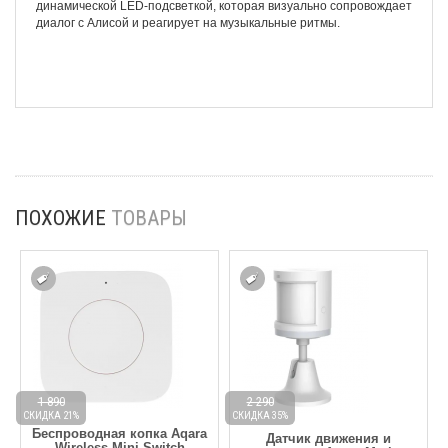
динамической LED-подсветкой, которая визуально сопровождает
диалог с Алисой и реагирует на музыкальные ритмы.
ПОХОЖИЕ
ТОВАРЫ
1 890
2 290
СКИДКА 21%
СКИДКА 35%
С
Беспроводная копка Aqara
Датчик движения и
Wireless Mini Switch