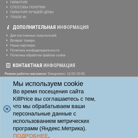
ГАРАНТИЯ
СПОСОБЫ ПОКУПКИ
ГАРАНТИЯ ЛУЧШЕЙ ЦЕНЫ
TRADE-IN
ДОПОЛНИТЕЛЬНАЯ
ИНФОРМАЦИЯ
Для постоянных покупателей
Возврат товара
Наши партнеры
Политика конфиденциальности
Политика обработки файлов cookie
КОНТАКТНАЯ
ИНФОРМАЦИЯ
Режим работы магазина:
Ежедневно: 10:00-20:00
Телефоны:
Мы используем cookie
8-904-895-02-20
Адрес:
г. Красноярск, ул. Алексеева, д. 24, офис 41
Во время посещения сайта
KillPrice вы соглашаетесь с тем,
что мы обрабатываем ваши
Killprice24 © 2014 - 2026
Killprice24 Магазин цифровой техники.
персональные данные с
Данный информационный ресурс не является публичной офертой. Наличие и стоимость
использованием метрических
товаров уточняйте по телефону. Производители оставляют за собой право изменять
технические характеристики и внешний вид товаров без предварительного уведомления.
программ (Яндекс.Метрика).
ПОДРОБНЕЕ
.