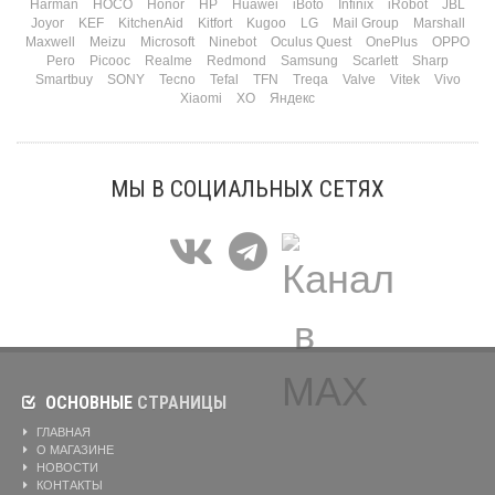
Harman
HOCO
Honor
HP
Huawei
iBoto
Infinix
iRobot
JBL
Joyor
KEF
KitchenAid
Kitfort
Kugoo
LG
Mail Group
Marshall
Maxwell
Meizu
Microsoft
Ninebot
Oculus Quest
OnePlus
OPPO
Pero
Picooc
Realme
Redmond
Samsung
Scarlett
Sharp
Smartbuy
SONY
Tecno
Tefal
TFN
Treqa
Valve
Vitek
Vivo
Xiaomi
XO
Яндекс
МЫ В СОЦИАЛЬНЫХ СЕТЯХ
ОСНОВНЫЕ
СТРАНИЦЫ
ГЛАВНАЯ
О МАГАЗИНЕ
НОВОСТИ
КОНТАКТЫ