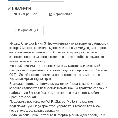
✅ В НАЛИЧИИ
В избранное
К сравнению
Информация
Яндекс Станция Мини 3 Про — первая умная колонка с Алисой, к
которой можно подключать дополнительные модули, расширяя
её привычные возможности. Слушайте музыку в классном
качестве, носите Станцию с собой и превращайте в домашнюю
климатическую систему.
Мощный динамик 18 Вт с неодимовым магнитом и системой
пассивных излучателей усиливает звук и воспроизводит басы от
90 Гц. За счёт этого низкие частоты становятся заметнее, а
любимые треки звучат ярче.
Благодаря портативному аккумулятору (продается отдельно)
колонка становится полностью мобильной. Устройство способно
работать до 7 часов без подзарядки, что позволяет свободно
брать его с собой.
Поддержка протоколов (Wi-Fi, Zigbee, Matter) позволяет
подключать умные устройства, управлять бытовой техникой
через голос, создавать сценарии.
Колонка оснащена не только информационным дисплеем, но и