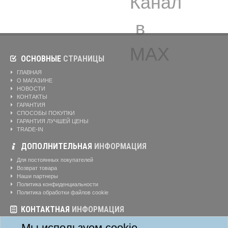
ОСНОВНЫЕ
СТРАНИЦЫ
ГЛАВНАЯ
О МАГАЗИНЕ
НОВОСТИ
КОНТАКТЫ
ГАРАНТИЯ
СПОСОБЫ ПОКУПКИ
ГАРАНТИЯ ЛУЧШЕЙ ЦЕНЫ
TRADE-IN
ДОПОЛНИТЕЛЬНАЯ
ИНФОРМАЦИЯ
Для постоянных покупателей
Возврат товара
Наши партнеры
Политика конфиденциальности
Политика обработки файлов cookie
КОНТАКТНАЯ
ИНФОРМАЦИЯ
Режим работы магазина:
Ежедневно: 10:00-20:00
Мы используем cookie