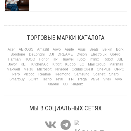
Три праздника за полтора месяца. Сначала вторая половинка ждет чуда на 14
февраля. Потом коллеги скидываются «на что-нибудь мужское» к 23-му. А 8
марта — контрольный выстрел по кошельку. Начнем с первого — потому что он
самый коварный: дарить нужно обоим, а промахнуться нельзя ни с одним
ТОРГОВЫЕ МАРКИ КАТАЛОГА
Подробнее
Acer
AEROSS
Amazfit
Aovo
Apple
Asus
Beats
Belkin
Bork
Borofone
DeLonghi
DJI
DREAME
Dyson
Electrolux
GoPro
Harman
HOCO
Honor
HP
Huawei
iBoto
Infinix
iRobot
JBL
Joyor
KEF
KitchenAid
Kitfort
Kugoo
LG
Mail Group
Marshall
Maxwell
Meizu
Microsoft
Ninebot
Oculus Quest
OnePlus
OPPO
Pero
Picooc
Realme
Redmond
Samsung
Scarlett
Sharp
Smartbuy
SONY
Tecno
Tefal
TFN
Treqa
Valve
Vitek
Vivo
Xiaomi
XO
Яндекс
МЫ В СОЦИАЛЬНЫХ СЕТЯХ