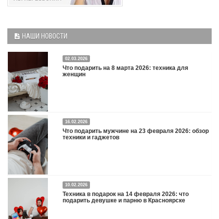
НАШИ НОВОСТИ
02.03.2026
Что подарить на 8 марта 2026: техника для
женщин
16.02.2026
Что подарить на 8 марта 2026: техника для женщин
Подробнее
Что подарить мужчине на 23 февраля 2026: обзор
техники и гаджетов
Двадцать третье февраля — праздник, на который мужчины делают вид, что им
10.02.2026
все равно. А потом три дня рассказывают коллегам, какую колонку / приставку /
Техника в подарок на 14 февраля 2026: что
камеру им подарили. Не верьте словам — верьте глазам, которые загораются
подарить девушке и парню в Красноярске
при виде новой коробки.
Подробнее