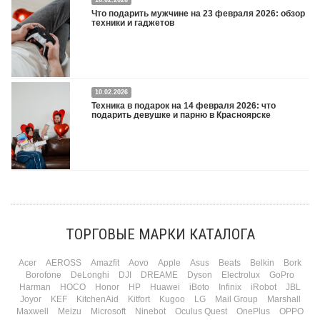
Что подарить на 8 марта 2026: техника для женщин
Подробнее
Что подарить мужчине на 23 февраля 2026: обзор
техники и гаджетов
Двадцать третье февраля — праздник, на который мужчины делают вид, что им
10.02.2026
все равно. А потом три дня рассказывают коллегам, какую колонку / приставку /
Техника в подарок на 14 февраля 2026: что
камеру им подарили. Не верьте словам — верьте глазам, которые загораются
подарить девушке и парню в Красноярске
при виде новой коробки.
Подробнее
Три праздника за полтора месяца. Сначала вторая половинка ждет чуда на 14
февраля. Потом коллеги скидываются «на что-нибудь мужское» к 23-му. А 8
марта — контрольный выстрел по кошельку. Начнем с первого — потому что он
самый коварный: дарить нужно обоим, а промахнуться нельзя ни с одним
ТОРГОВЫЕ МАРКИ КАТАЛОГА
Подробнее
Acer
AEROSS
Amazfit
Aovo
Apple
Asus
Beats
Belkin
Bork
Borofone
DeLonghi
DJI
DREAME
Dyson
Electrolux
GoPro
Harman
HOCO
Honor
HP
Huawei
iBoto
Infinix
iRobot
JBL
Joyor
KEF
KitchenAid
Kitfort
Kugoo
LG
Mail Group
Marshall
Maxwell
Meizu
Microsoft
Ninebot
Oculus Quest
OnePlus
OPPO