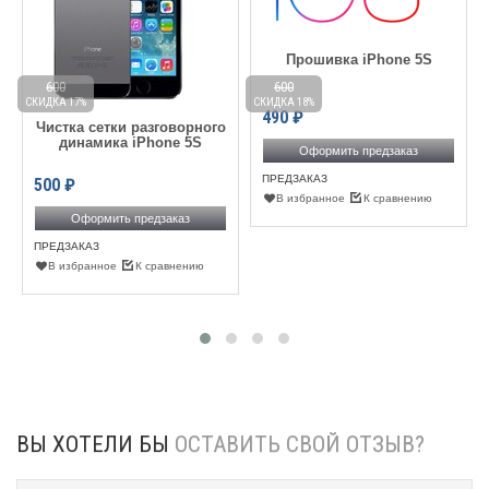
Прошивка iPhone 5S
600
600
СКИДКА 17%
СКИДКА 18%
С
490
₽
Чистка сетки разговорного
динамика iPhone 5S
Оформить предзаказ
ПРЕДЗАКАЗ
500
₽
В избранное
К сравнению
Оформить предзаказ
ПРЕДЗАКАЗ
В избранное
К сравнению
ВЫ ХОТЕЛИ БЫ
ОСТАВИТЬ СВОЙ ОТЗЫВ?