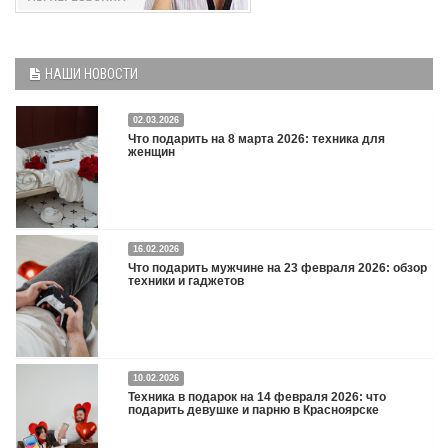
НАШИ НОВОСТИ
02.03.2026
Что подарить на 8 марта 2026: техника для
женщин
16.02.2026
Что подарить на 8 марта 2026: техника для женщин
Подробнее
Что подарить мужчине на 23 февраля 2026: обзор
техники и гаджетов
Двадцать третье февраля — праздник, на который мужчины делают вид, что им
10.02.2026
все равно. А потом три дня рассказывают коллегам, какую колонку / приставку /
Техника в подарок на 14 февраля 2026: что
камеру им подарили. Не верьте словам — верьте глазам, которые загораются
подарить девушке и парню в Красноярске
при виде новой коробки.
Подробнее