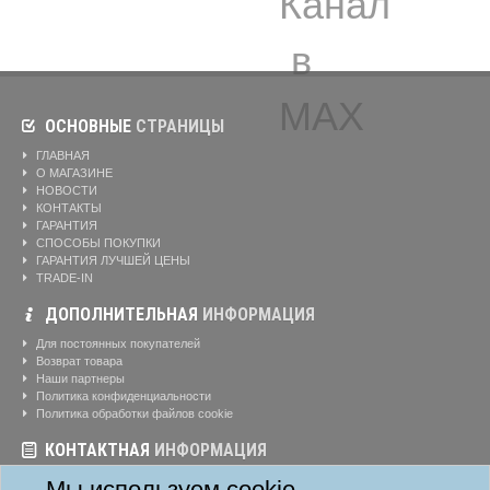
ОСНОВНЫЕ
СТРАНИЦЫ
ГЛАВНАЯ
О МАГАЗИНЕ
НОВОСТИ
КОНТАКТЫ
ГАРАНТИЯ
СПОСОБЫ ПОКУПКИ
ГАРАНТИЯ ЛУЧШЕЙ ЦЕНЫ
TRADE-IN
ДОПОЛНИТЕЛЬНАЯ
ИНФОРМАЦИЯ
Для постоянных покупателей
Возврат товара
Наши партнеры
Политика конфиденциальности
Политика обработки файлов cookie
КОНТАКТНАЯ
ИНФОРМАЦИЯ
Режим работы магазина:
Ежедневно: 10:00-20:00
Мы используем cookie