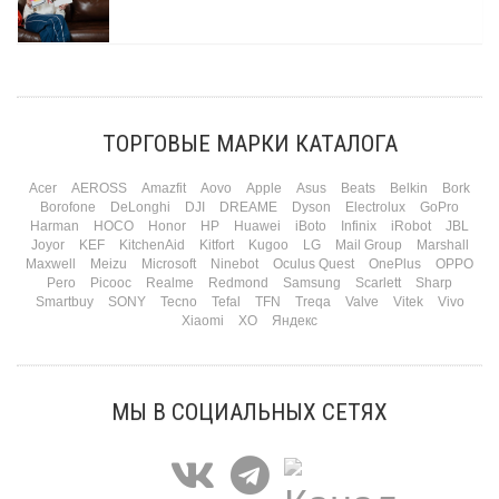
Три праздника за полтора месяца. Сначала вторая половинка ждет чуда на 14
февраля. Потом коллеги скидываются «на что-нибудь мужское» к 23-му. А 8
марта — контрольный выстрел по кошельку. Начнем с первого — потому что он
самый коварный: дарить нужно обоим, а промахнуться нельзя ни с одним
ТОРГОВЫЕ МАРКИ КАТАЛОГА
Подробнее
Acer
AEROSS
Amazfit
Aovo
Apple
Asus
Beats
Belkin
Bork
Borofone
DeLonghi
DJI
DREAME
Dyson
Electrolux
GoPro
Harman
HOCO
Honor
HP
Huawei
iBoto
Infinix
iRobot
JBL
Joyor
KEF
KitchenAid
Kitfort
Kugoo
LG
Mail Group
Marshall
Maxwell
Meizu
Microsoft
Ninebot
Oculus Quest
OnePlus
OPPO
Pero
Picooc
Realme
Redmond
Samsung
Scarlett
Sharp
Smartbuy
SONY
Tecno
Tefal
TFN
Treqa
Valve
Vitek
Vivo
Xiaomi
XO
Яндекс
МЫ В СОЦИАЛЬНЫХ СЕТЯХ