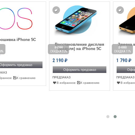
рошивка iPhone 5C
Восстановление дисплея
Замена к
3 200
2 000
(модуля) на iPhone 5С
8%
СКИДКА 32%
СКИДКА 11%
₽
2 190
₽
1 790
₽
Оформить предзаказ
Оформить предзаказ
Офор
АКАЗ
ПРЕДЗАКАЗ
ПРЕДЗАКАЗ
бранное
К сравнению
В избранное
К сравнению
В избран