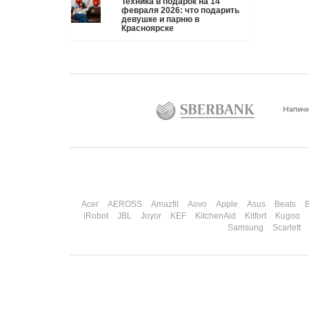
Техника в подарок на 14
три дня рассказывают коллегам, какую колонку /
февраля 2026: что подарить
девушке и парню в
приставку / камеру им подарили. Не верьте
Красноярске
словам — верьте глазам, которые загораются при
виде новой коробки.
Подробнее
Три праздника за полтора месяца. Сначала вторая
половинка ждет чуда на 14 февраля. Потом
коллеги скидываются «на что-нибудь мужское» к
23-му. А 8 марта — контрольный выстрел по
кошельку. Начнем с первого — потому что он
самый коварный: дарить нужно обоим, а
промахнуться нельзя ни с одним
Подробнее
Acer
AEROSS
Amazfit
Aovo
Apple
Asus
Beats
B
iRobot
JBL
Joyor
KEF
KitchenAid
Kitfort
Kugoo
Samsung
Scarlett