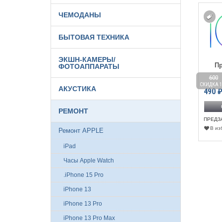
ЧЕМОДАНЫ
БЫТОВАЯ ТЕХНИКА
ЭКШН-КАМЕРЫ/
П
ФОТОАППАРАТЫ
Замена аудиокодека на на
 100
2 800
600
iPhone 5C
ДКА 10%
СКИДКА 11%
СКИДКА 1
АКУСТИКА
490
Замена датчика
2 490
₽
риближения на iPhone 5C
РЕМОНТ
Оформить предзаказ
ПРЕДЗ
90
₽
В из
Ремонт APPLE
ПРЕДЗАКАЗ
Оформить предзаказ
В избранное
К сравнению
iPad
РЕДЗАКАЗ
В избранное
К сравнению
Часы Apple Watch
.iPhone 15 Pro
iPhone 13
iPhone 13 Pro
iPhone 13 Pro Max