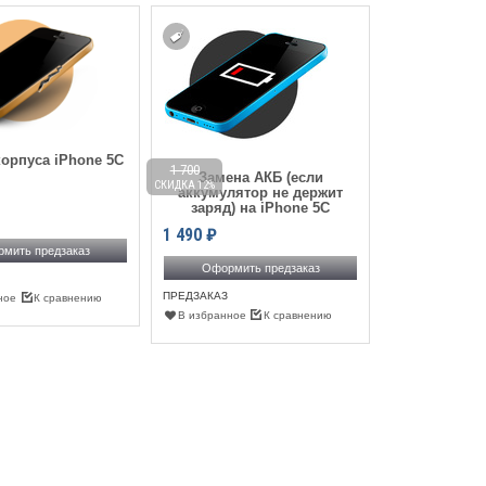
орпуса iPhone 5C
1 700
600
Замена АКБ (если
СКИДКА 12%
СКИДКА 17%
аккумулятор не держит
заряд) на iPhone 5C
Чистка сетк
динамика
1 490
₽
мить предзаказ
500
₽
Оформить предзаказ
ПРЕДЗАКАЗ
ное
К сравнению
Оформить
В избранное
К сравнению
ПРЕДЗАКАЗ
В избранное