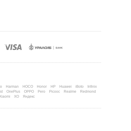
o
Harman
HOCO
Honor
HP
Huawei
iBoto
Infinix
st
OnePlus
OPPO
Pero
Picooc
Realme
Redmond
Xiaomi
XO
Яндекс