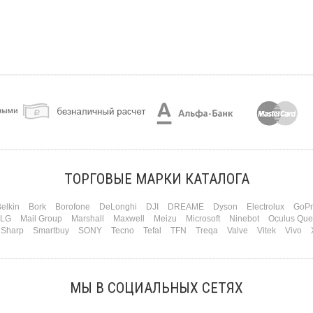
ТОРГОВЫЕ МАРКИ КАТАЛОГА
elkin
Bork
Borofone
DeLonghi
DJI
DREAME
Dyson
Electrolux
GoPr
LG
Mail Group
Marshall
Maxwell
Meizu
Microsoft
Ninebot
Oculus Que
Sharp
Smartbuy
SONY
Tecno
Tefal
TFN
Treqa
Valve
Vitek
Vivo
МЫ В СОЦИАЛЬНЫХ СЕТЯХ