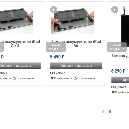
на аккумулятора iPad
Замена аккумулятора iPad
6 100
7 000
Air 3
Air
%
СКИДКА 10%
СКИДКА 10%
Замена д
₽
5 490
₽
Оформить предзаказ
Оформить предзаказ
6 290
₽
АКАЗ
ПРЕДЗАКАЗ
бранное
К сравнению
В избранное
К сравнению
Офор
ПРЕДЗАКАЗ
В избран