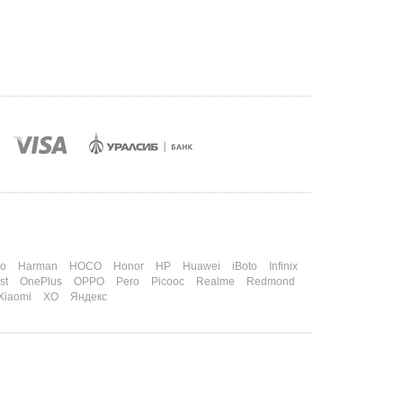
o
Harman
HOCO
Honor
HP
Huawei
iBoto
Infinix
st
OnePlus
OPPO
Pero
Picooc
Realme
Redmond
Xiaomi
XO
Яндекс