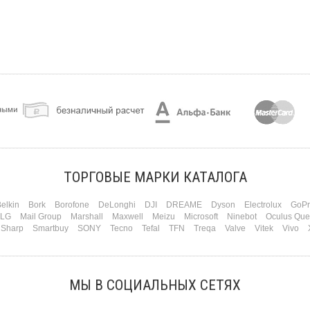
ТОРГОВЫЕ МАРКИ КАТАЛОГА
elkin
Bork
Borofone
DeLonghi
DJI
DREAME
Dyson
Electrolux
GoPr
LG
Mail Group
Marshall
Maxwell
Meizu
Microsoft
Ninebot
Oculus Que
Sharp
Smartbuy
SONY
Tecno
Tefal
TFN
Treqa
Valve
Vitek
Vivo
МЫ В СОЦИАЛЬНЫХ СЕТЯХ