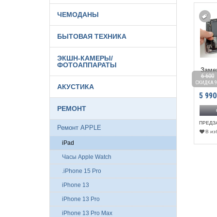
ЧЕМОДАНЫ
БЫТОВАЯ ТЕХНИКА
ЭКШН-КАМЕРЫ/
ФОТОАППАРАТЫ
амена аккумулятора iPad
Замена аккумулятора iPad
Заме
 400
6 100
6 600
4
Air 2
ДКА 9%
СКИДКА 10%
СКИДКА 9
АКУСТИКА
 990
₽
5 490
₽
5 990
РЕМОНТ
Оформить предзаказ
Оформить предзаказ
РЕДЗАКАЗ
ПРЕДЗАКАЗ
ПРЕДЗ
Ремонт APPLE
В избранное
К сравнению
В избранное
К сравнению
В из
iPad
Часы Apple Watch
.iPhone 15 Pro
iPhone 13
iPhone 13 Pro
iPhone 13 Pro Max