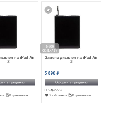
Замена акку
6 500
4 400
СКИДКА 9%
СКИДКА 9%
исплея на iPad Air
Замена дисплея на iPad Air
3 990
₽
2
3
Оформить
5 890
₽
ПРЕДЗАКАЗ
В избранное
мить предзаказ
Оформить предзаказ
ПРЕДЗАКАЗ
ное
К сравнению
В избранное
К сравнению