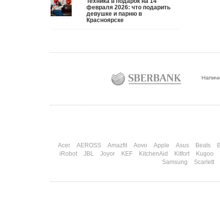
Техника в подарок на 14
три дня рассказывают коллегам, какую колонку /
февраля 2026: что подарить
девушке и парню в
приставку / камеру им подарили. Не верьте
Красноярске
словам — верьте глазам, которые загораются при
виде новой коробки.
Подробнее
Три праздника за полтора месяца. Сначала вторая
половинка ждет чуда на 14 февраля. Потом
коллеги скидываются «на что-нибудь мужское» к
23-му. А 8 марта — контрольный выстрел по
кошельку. Начнем с первого — потому что он
самый коварный: дарить нужно обоим, а
промахнуться нельзя ни с одним
Подробнее
Acer
AEROSS
Amazfit
Aovo
Apple
Asus
Beats
B
iRobot
JBL
Joyor
KEF
KitchenAid
Kitfort
Kugoo
Samsung
Scarlett