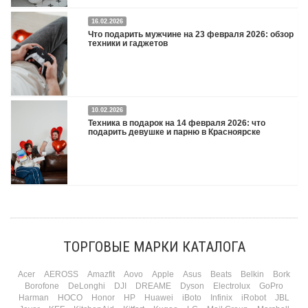
16.02.2026
Что подарить на 8 марта 2026: техника для женщин
Подробнее
Что подарить мужчине на 23 февраля 2026: обзор
техники и гаджетов
Двадцать третье февраля — праздник, на который мужчины делают вид, что им
10.02.2026
все равно. А потом три дня рассказывают коллегам, какую колонку / приставку /
Техника в подарок на 14 февраля 2026: что
камеру им подарили. Не верьте словам — верьте глазам, которые загораются
подарить девушке и парню в Красноярске
при виде новой коробки.
Подробнее
Три праздника за полтора месяца. Сначала вторая половинка ждет чуда на 14
февраля. Потом коллеги скидываются «на что-нибудь мужское» к 23-му. А 8
марта — контрольный выстрел по кошельку. Начнем с первого — потому что он
самый коварный: дарить нужно обоим, а промахнуться нельзя ни с одним
ТОРГОВЫЕ МАРКИ КАТАЛОГА
Подробнее
Acer
AEROSS
Amazfit
Aovo
Apple
Asus
Beats
Belkin
Bork
Borofone
DeLonghi
DJI
DREAME
Dyson
Electrolux
GoPro
Harman
HOCO
Honor
HP
Huawei
iBoto
Infinix
iRobot
JBL