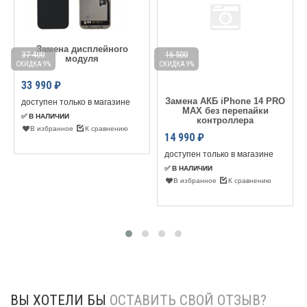
Замена дисплейного
37 400
16 500
модуля
СКИДКА 9%
СКИДКА 9%
С
33 990
₽
Замена АКБ iPhone 14 PRO
доступен только в магазине
MAX без перепайки
✅ В НАЛИЧИИ
контроллера
В избранное
К сравнению
14 990
₽
доступен только в магазине
✅ В НАЛИЧИИ
В избранное
К сравнению
ВЫ ХОТЕЛИ БЫ
ОСТАВИТЬ СВОЙ ОТЗЫВ?