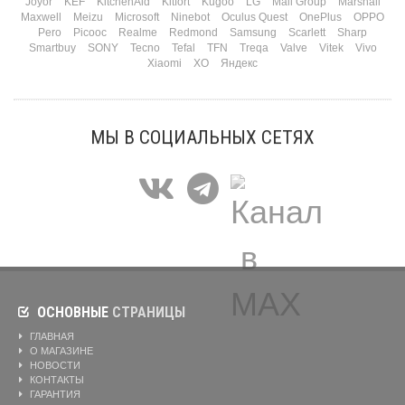
Joyor
KEF
KitchenAid
Kitfort
Kugoo
LG
Mail Group
Marshall
Maxwell
Meizu
Microsoft
Ninebot
Oculus Quest
OnePlus
OPPO
Pero
Picooc
Realme
Redmond
Samsung
Scarlett
Sharp
Smartbuy
SONY
Tecno
Tefal
TFN
Treqa
Valve
Vitek
Vivo
Xiaomi
XO
Яндекс
МЫ В СОЦИАЛЬНЫХ СЕТЯХ
ОСНОВНЫЕ
СТРАНИЦЫ
ГЛАВНАЯ
О МАГАЗИНЕ
НОВОСТИ
КОНТАКТЫ
ГАРАНТИЯ