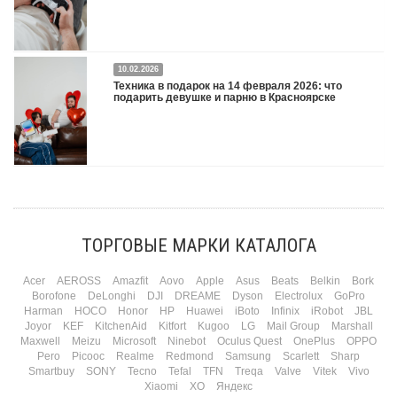
Двадцать третье февраля — праздник, на который мужчины делают вид, что им
10.02.2026
все равно. А потом три дня рассказывают коллегам, какую колонку / приставку /
Техника в подарок на 14 февраля 2026: что
камеру им подарили. Не верьте словам — верьте глазам, которые загораются
подарить девушке и парню в Красноярске
при виде новой коробки.
Подробнее
Три праздника за полтора месяца. Сначала вторая половинка ждет чуда на 14
февраля. Потом коллеги скидываются «на что-нибудь мужское» к 23-му. А 8
марта — контрольный выстрел по кошельку. Начнем с первого — потому что он
самый коварный: дарить нужно обоим, а промахнуться нельзя ни с одним
ТОРГОВЫЕ МАРКИ КАТАЛОГА
Подробнее
Acer
AEROSS
Amazfit
Aovo
Apple
Asus
Beats
Belkin
Bork
Borofone
DeLonghi
DJI
DREAME
Dyson
Electrolux
GoPro
Harman
HOCO
Honor
HP
Huawei
iBoto
Infinix
iRobot
JBL
Joyor
KEF
KitchenAid
Kitfort
Kugoo
LG
Mail Group
Marshall
Maxwell
Meizu
Microsoft
Ninebot
Oculus Quest
OnePlus
OPPO
Pero
Picooc
Realme
Redmond
Samsung
Scarlett
Sharp
Smartbuy
SONY
Tecno
Tefal
TFN
Treqa
Valve
Vitek
Vivo
Xiaomi
XO
Яндекс