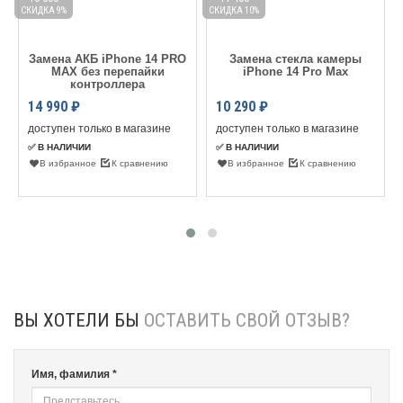
СКИДКА 9%
СКИДКА 10%
С
Замена АКБ iPhone 14 PRO
Замена стекла камеры
MAX без перепайки
iPhone 14 Pro Max
контроллера
14 990
₽
10 290
₽
доступен только в магазине
доступен только в магазине
✅ В НАЛИЧИИ
✅ В НАЛИЧИИ
В избранное
К сравнению
В избранное
К сравнению
ВЫ ХОТЕЛИ БЫ
ОСТАВИТЬ СВОЙ ОТЗЫВ?
Имя, фамилия *