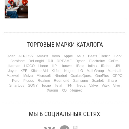
при виде новой коробки.
Подробнее
Три праздника за полтора месяца. Сначала вторая половинка ждет чуда на 14
февраля. Потом коллеги скидываются «на что-нибудь мужское» к 23-му. А 8
марта — контрольный выстрел по кошельку. Начнем с первого — потому что он
самый коварный: дарить нужно обоим, а промахнуться нельзя ни с одним
ТОРГОВЫЕ МАРКИ КАТАЛОГА
Подробнее
Acer
AEROSS
Amazfit
Aovo
Apple
Asus
Beats
Belkin
Bork
Borofone
DeLonghi
DJI
DREAME
Dyson
Electrolux
GoPro
Harman
HOCO
Honor
HP
Huawei
iBoto
Infinix
iRobot
JBL
Joyor
KEF
KitchenAid
Kitfort
Kugoo
LG
Mail Group
Marshall
Maxwell
Meizu
Microsoft
Ninebot
Oculus Quest
OnePlus
OPPO
Pero
Picooc
Realme
Redmond
Samsung
Scarlett
Sharp
Smartbuy
SONY
Tecno
Tefal
TFN
Treqa
Valve
Vitek
Vivo
Xiaomi
XO
Яндекс
МЫ В СОЦИАЛЬНЫХ СЕТЯХ