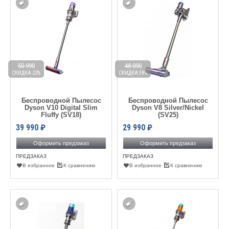
50 990
48 090
СКИДКА 22%
СКИДКА 38%
Беспроводной Пылесос
Беспроводной Пылесос
Dyson V10 Digital Slim
Dyson V8 Silver/Nickel
Fluffy (SV18)
(SV25)
39 990
₽
29 990
₽
Оформить предзаказ
Оформить предзаказ
ПРЕДЗАКАЗ
ПРЕДЗАКАЗ
В избранное
К сравнению
В избранное
К сравнению