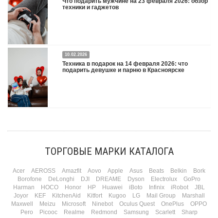
Что подарить мужчине на 23 февраля 2026: обзор
техники и гаджетов
Двадцать третье февраля — праздник, на который мужчины делают вид, что им
10.02.2026
все равно. А потом три дня рассказывают коллегам, какую колонку / приставку /
Техника в подарок на 14 февраля 2026: что
камеру им подарили. Не верьте словам — верьте глазам, которые загораются
подарить девушке и парню в Красноярске
при виде новой коробки.
Подробнее
Три праздника за полтора месяца. Сначала вторая половинка ждет чуда на 14
февраля. Потом коллеги скидываются «на что-нибудь мужское» к 23-му. А 8
марта — контрольный выстрел по кошельку. Начнем с первого — потому что он
самый коварный: дарить нужно обоим, а промахнуться нельзя ни с одним
ТОРГОВЫЕ МАРКИ КАТАЛОГА
Подробнее
Acer
AEROSS
Amazfit
Aovo
Apple
Asus
Beats
Belkin
Bork
Borofone
DeLonghi
DJI
DREAME
Dyson
Electrolux
GoPro
Harman
HOCO
Honor
HP
Huawei
iBoto
Infinix
iRobot
JBL
Joyor
KEF
KitchenAid
Kitfort
Kugoo
LG
Mail Group
Marshall
Maxwell
Meizu
Microsoft
Ninebot
Oculus Quest
OnePlus
OPPO
Pero
Picooc
Realme
Redmond
Samsung
Scarlett
Sharp