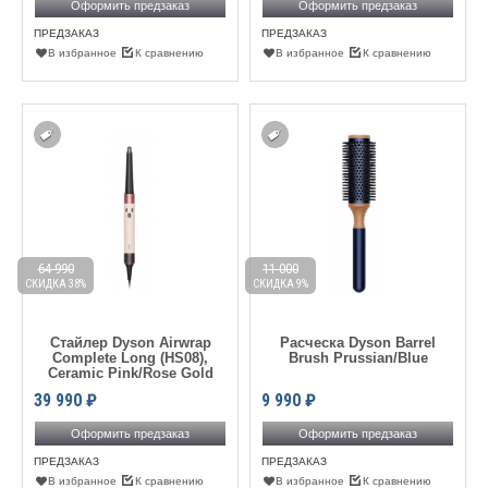
Оформить предзаказ
Оформить предзаказ
ПРЕДЗАКАЗ
ПРЕДЗАКАЗ
В избранное
К сравнению
В избранное
К сравнению
64 990
11 000
СКИДКА 38%
СКИДКА 9%
Стайлер Dyson Airwrap
Расческа Dyson Barrel
Complete Long (HS08),
Brush Prussian/Blue
Ceramic Pink/Rose Gold
39 990
₽
9 990
₽
Оформить предзаказ
Оформить предзаказ
ПРЕДЗАКАЗ
ПРЕДЗАКАЗ
В избранное
К сравнению
В избранное
К сравнению