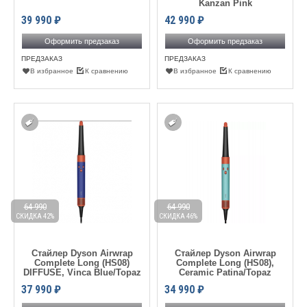
Kanzan Pink
39 990
₽
42 990
₽
Оформить предзаказ
Оформить предзаказ
ПРЕДЗАКАЗ
ПРЕДЗАКАЗ
В избранное
К сравнению
В избранное
К сравнению
64 990
64 990
СКИДКА 42%
СКИДКА 46%
Стайлер Dyson Airwrap
Стайлер Dyson Airwrap
Complete Long (HS08)
Complete Long (HS08),
DIFFUSE, Vinca Blue/Topaz
Ceramic Patina/Topaz
37 990
₽
34 990
₽