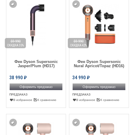
59 990
59 990
СКИДКА 35%
СКИДКА 42%
Фен Dyson Supersonic
Фен Dyson Supersonic
Jasper/Plum (HD17)
Nural Apricot/Topaz (HD16)
38 990
₽
34 990
₽
Оформить предзаказ
Оформить предзаказ
ПРЕДЗАКАЗ
ПРЕДЗАКАЗ
В избранное
К сравнению
В избранное
К сравнению