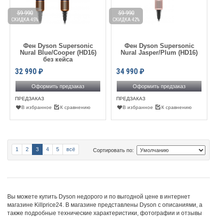
59 990
59 990
СКИДКА 45%
СКИДКА 42%
Фен Dyson Supersonic
Фен Dyson Supersonic
Nural Blue/Cooper (HD16)
Nural Jasper/Plum (HD16)
без кейса
32 990
₽
34 990
₽
Оформить предзаказ
Оформить предзаказ
ПРЕДЗАКАЗ
ПРЕДЗАКАЗ
В избранное
К сравнению
В избранное
К сравнению
1
2
3
4
5
всё
Сортировать по:
Вы можете купить Dyson недорого и по выгодной цене в интернет
магазине Killprice24. В магазине представлены Dyson с описаниями, а
также подробные технические характеристики, фотографии и отзывы