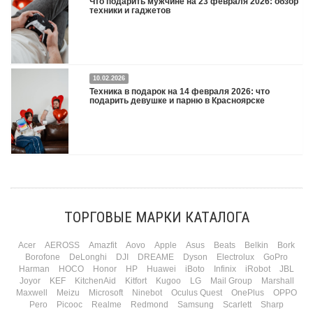
Что подарить мужчине на 23 февраля 2026: обзор
техники и гаджетов
Двадцать третье февраля — праздник, на который мужчины делают вид, что им
10.02.2026
все равно. А потом три дня рассказывают коллегам, какую колонку / приставку /
Техника в подарок на 14 февраля 2026: что
камеру им подарили. Не верьте словам — верьте глазам, которые загораются
подарить девушке и парню в Красноярске
при виде новой коробки.
Подробнее
Три праздника за полтора месяца. Сначала вторая половинка ждет чуда на 14
февраля. Потом коллеги скидываются «на что-нибудь мужское» к 23-му. А 8
марта — контрольный выстрел по кошельку. Начнем с первого — потому что он
самый коварный: дарить нужно обоим, а промахнуться нельзя ни с одним
ТОРГОВЫЕ МАРКИ КАТАЛОГА
Подробнее
Acer
AEROSS
Amazfit
Aovo
Apple
Asus
Beats
Belkin
Bork
Borofone
DeLonghi
DJI
DREAME
Dyson
Electrolux
GoPro
Harman
HOCO
Honor
HP
Huawei
iBoto
Infinix
iRobot
JBL
Joyor
KEF
KitchenAid
Kitfort
Kugoo
LG
Mail Group
Marshall
Maxwell
Meizu
Microsoft
Ninebot
Oculus Quest
OnePlus
OPPO
Pero
Picooc
Realme
Redmond
Samsung
Scarlett
Sharp