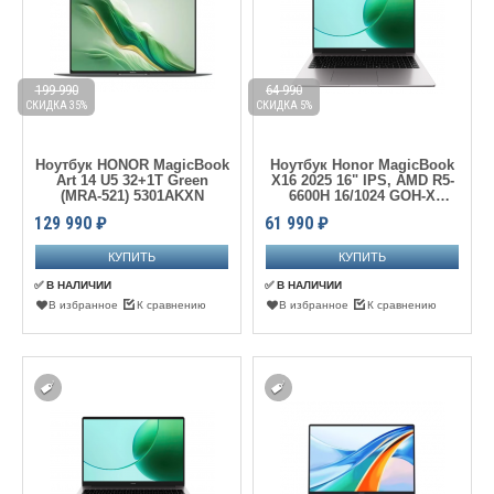
199 990
64 990
СКИДКА 35%
СКИДКА 5%
Ноутбук HONOR MagicBook
Ноутбук Honor MagicBook
Art 14 U5 32+1T Green
X16 2025 16" IPS, AMD R5-
(MRA-521) 5301AKXN
6600H 16/1024 GOH-X
(5301APLN) Grey
129 990
₽
61 990
₽
✅ В НАЛИЧИИ
✅ В НАЛИЧИИ
В избранное
К сравнению
В избранное
К сравнению