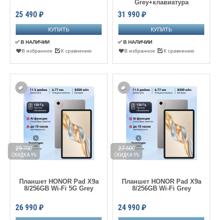
Grey+клавиатура
25 490
₽
31 990
₽
✅ В НАЛИЧИИ
✅ В НАЛИЧИИ
В избранное
К сравнению
В избранное
К сравнению
29 700
27 500
СКИДКА 9%
СКИДКА 9%
Планшет HONOR Pad X9a
Планшет HONOR Pad X9a
8/256GB Wi-Fi 5G Grey
8/256GB Wi-Fi Grey
26 990
₽
24 990
₽