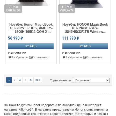
79 990
119 990
СКИДКА 29%
СКИДКА 7%
Ноутбук Honor MagicBook
Ноутбук HONOR MagicBook
X16 2025 16" IPS, AMD R5-
X16 Plus/16"/R7-
6600H 16/512 GOH-X
8845HS/32/1ТБ Windows
(5301APLL) Grey
Space Gray (5301AJPH) BRI-
56 990
₽
111 990
₽
721
✅ В НАЛИЧИИ
✅ В НАЛИЧИИ
В избранное
К сравнению
В избранное
К сравнению
1
2
3
4
5
всё
Сортировать по:
Вы можете купить Honor недорого и по выгодной цене в интернет
магазине Killprice24. В магазине представлены Honor с описаниями, а
также подробные технические характеристики, фотографии и отзывы