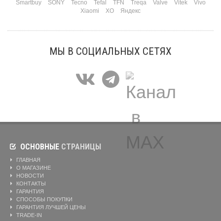
Smartbuy
SONY
Tecno
Tefal
TFN
Treqa
Valve
Vitek
Vivo
Xiaomi
XO
Яндекс
МЫ В СОЦИАЛЬНЫХ СЕТЯХ
ОСНОВНЫЕ
СТРАНИЦЫ
ГЛАВНАЯ
О МАГАЗИНЕ
НОВОСТИ
КОНТАКТЫ
ГАРАНТИЯ
СПОСОБЫ ПОКУПКИ
ГАРАНТИЯ ЛУЧШЕЙ ЦЕНЫ
TRADE-IN